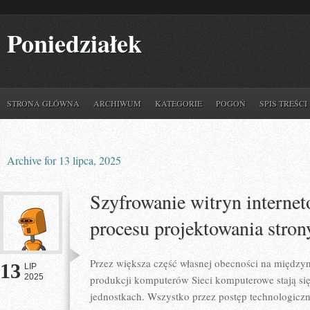
Poniedziałek
STRONA GŁÓWNA
ARCHIWUM
KATEGORIE
POGOŃ
SPIS TREŚCI
Archive for 13 lipca, 2025
Szyfrowanie witryn interne
procesu projektowania stron
Przez większa część własnej obecności na między
13
LIP
2025
produkcji komputerów Sieci komputerowe stają si
jednostkach. Wszystko przez postęp technologicz