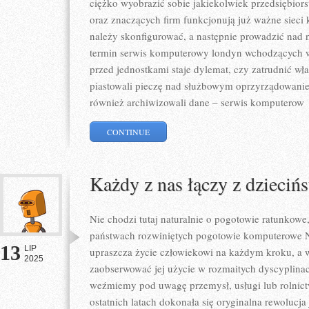
ciężko wyobrazić sobie jakiekolwiek przedsiębior
oraz znaczących firm funkcjonują już ważne sieci
należy skonfigurować, a następnie prowadzić nad 
termin serwis komputerowy londyn wchodzących w
przed jednostkami staje dylemat, czy zatrudnić wł
piastowali pieczę nad służbowym oprzyrządowanie
również archiwizowali dane – serwis komputerow
CONTINUE
Każdy z nas łączy z dzieciń
Nie chodzi tutaj naturalnie o pogotowie ratunkowe,
państwach rozwiniętych pogotowie komputerowe N
13
LIP
upraszcza życie człowiekowi na każdym kroku, a w
2025
zaobserwować jej użycie w rozmaitych dyscyplinac
weźmiemy pod uwagę przemysł, usługi lub rolnictw
ostatnich latach dokonała się oryginalna rewolucja 