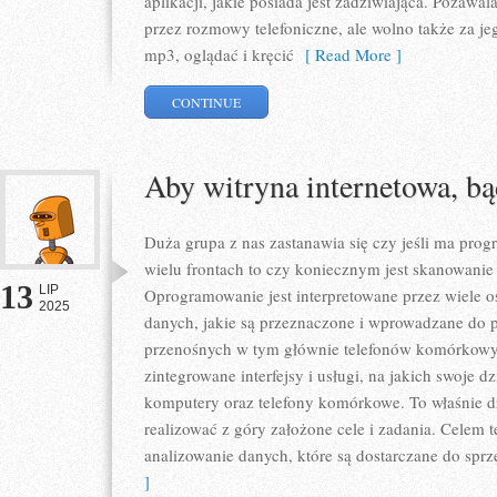
aplikacji, jakie posiada jest zadziwiająca. Pozawal
przez rozmowy telefoniczne, ale wolno także za je
mp3, oglądać i kręcić
[ Read More ]
CONTINUE
Aby witryna internetowa, bą
Duża grupa z nas zastanawia się czy jeśli ma prog
wielu frontach to czy koniecznym jest skanowani
13
LIP
Oprogramowanie jest interpretowane przez wiele os
2025
danych, jakie są przeznaczone i wprowadzane do p
przenośnych w tym głównie telefonów komórkow
zintegrowane interfejsy i usługi, na jakich swoje 
komputery oraz telefony komórkowe. To właśnie
realizować z góry założone cele i zadania. Celem t
analizowanie danych, które są dostarczane do sprz
]