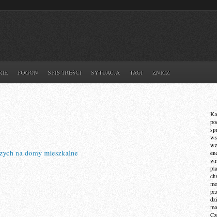
RIE
POGOŃ
SPIS TREŚCI
SYTUACJA
TAGI
ZNICZ
Ka
po
sp
ws
wz
zych na domy mieszkalne
en
wr
pla
ch
mot
pr
dz
ma
Cz