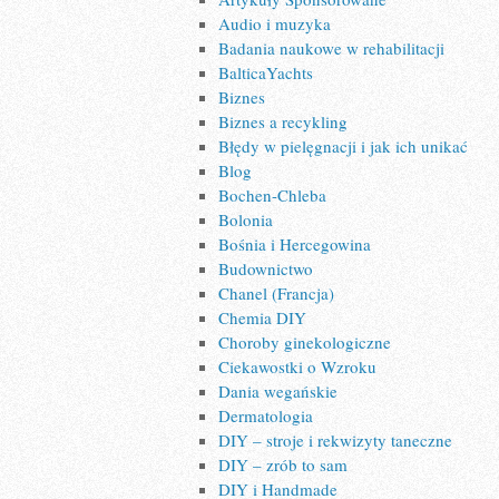
Audio i muzyka
Badania naukowe w rehabilitacji
BalticaYachts
Biznes
Biznes a recykling
Błędy w pielęgnacji i jak ich unikać
Blog
Bochen-Chleba
Bolonia
Bośnia i Hercegowina
Budownictwo
Chanel (Francja)
Chemia DIY
Choroby ginekologiczne
Ciekawostki o Wzroku
Dania wegańskie
Dermatologia
DIY – stroje i rekwizyty taneczne
DIY – zrób to sam
DIY i Handmade