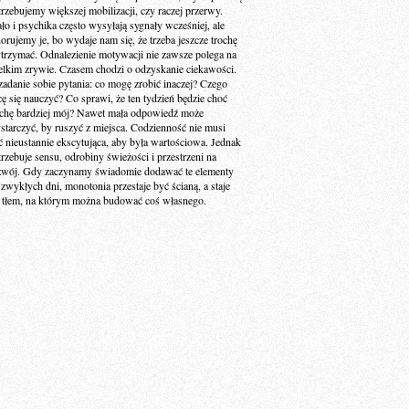
trzebujemy większej mobilizacji, czy raczej przerwy.
ało i psychika często wysyłają sygnały wcześniej, ale
norujemy je, bo wydaje nam się, że trzeba jeszcze trochę
trzymać. Odnalezienie motywacji nie zawsze polega na
elkim zrywie. Czasem chodzi o odzyskanie ciekawości.
zadanie sobie pytania: co mogę zrobić inaczej? Czego
cę się nauczyć? Co sprawi, że ten tydzień będzie choć
ochę bardziej mój? Nawet mała odpowiedź może
starczyć, by ruszyć z miejsca. Codzienność nie musi
ć nieustannie ekscytująca, aby była wartościowa. Jednak
trzebuje sensu, odrobiny świeżości i przestrzeni na
zwój. Gdy zaczynamy świadomie dodawać te elementy
 zwykłych dni, monotonia przestaje być ścianą, a staje
ę tłem, na którym można budować coś własnego.