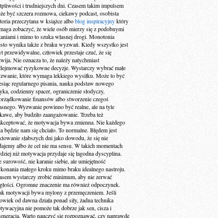
tpliwości i trudniejszych dni. Czasem takim impulsem
że być szczera rozmowa, ciekawy podcast, osobista
storia przeczytana w książce albo
blog inspiracyjny
który
maga zobaczyć, że wiele osób mierzy się z podobnymi
taniami i mimo to szuka własnej drogi. Monotonia
ęsto wynika także z braku wyzwań. Kiedy wszystko jest
yt przewidywalne, człowiek przestaje czuć, że się
zwija. Nie oznacza to, że należy natychmiast
dejmować ryzykowne decyzje. Wystarczy wybrać małe
zwanie, które wymaga lekkiego wysiłku. Może to być
esiąc regularnego pisania, nauka podstaw nowego
zyka, codzienny spacer, ograniczenie słodyczy,
orządkowanie finansów albo stworzenie czegoś
asnego. Wyzwanie powinno być realne, ale na tyle
ekawe, aby budziło zaangażowanie. Trzeba też
akceptować, że motywacja bywa zmienna. Nie każdego
ia będzie nam się chciało. To normalne. Błędem jest
aktowanie słabszych dni jako dowodu, że się nie
dajemy albo że cel nie ma sensu. W takich momentach
rdziej niż motywacja przydaje się łagodna dyscyplina.
e surowość, nie karanie siebie, ale umiejętność
konania małego kroku mimo braku idealnego nastroju.
asem wystarczy zrobić minimum, aby nie zerwać
ągłości. Ogromne znaczenie ma również odpoczynek.
ak motywacji bywa mylony z przemęczeniem. Jeśli
łowiek od dawna działa ponad siły, żadna technika
tywacyjna nie pomoże tak dobrze jak sen, cisza i
generacja. Warto nauczyć się rozpoznawać, czy naprawdę