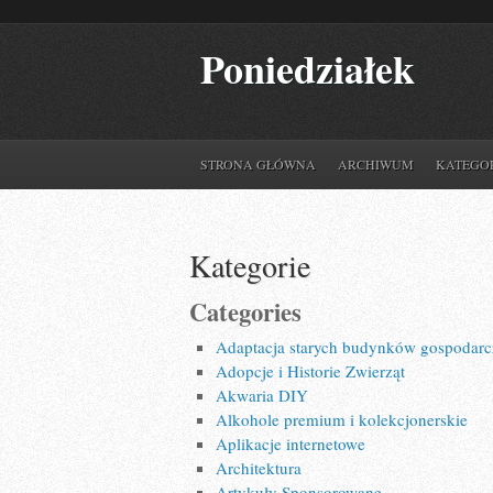
Poniedziałek
STRONA GŁÓWNA
ARCHIWUM
KATEGO
Kategorie
Categories
Adaptacja starych budynków gospodarc
Adopcje i Historie Zwierząt
Akwaria DIY
Alkohole premium i kolekcjonerskie
Aplikacje internetowe
Architektura
Artykuły Sponsorowane