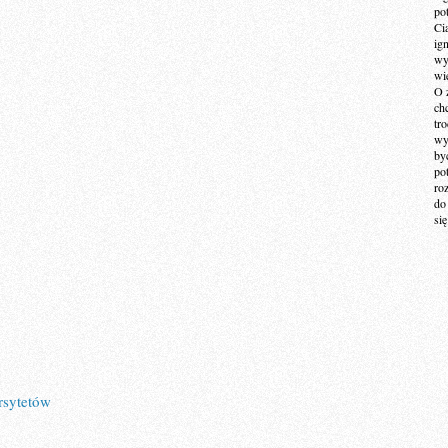
po
Ci
ig
wy
wi
O 
ch
tr
wy
by
po
ro
do
si
rsytetów