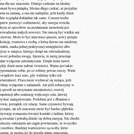
 ma dla nas znaczenie. Dlatego czekanie na idealny
ment bywa pułapką. Można długo czekać, aż przyjdzie
ota na zmianę, a ona nie nadejdzie, jeśli każdy dzień
dzie wyglądał dokładnie tak samo. Czasem trzeba
jpierw poruszyć codzienność, aby energia wróciła.
dnym ze sposobów na przełamanie monotonii jest
rowadzenie małych nowości. Nie muszą być wielkie ani
sztowne. Może to być inna trasa spaceru, nowy przepis
 kolację, rozmowa z osobą, z którą dawno nie mieliśmy
ntaktu, nauka jednej praktycznej umiejętności albo
jście w miejsce, którego dotąd nie odwiedzaliśmy.
wość pobudza uwagę. Sprawia, że mózg przestaje
iałać wyłącznie automatycznie. Dzięki temu nawet
ykły dzień może nabrać świeżości. Ważne jest także
zypomnienie sobie, po co robimy pewne rzeczy. Wiele
owiązków traci sens, gdy widzimy tylko ich
wtarzalność. Praca może wydawać się nużąca, jeśli
ślimy wyłącznie o zadaniach. Ale jeśli zobaczymy w
ej sposób na utrzymanie niezależności, rozwój
petencji albo realizację większego celu, łatwiej
zyskać zaangażowanie. Podobnie jest z dbaniem o
rowie, porządek czy relacje. Same czynności bywają
yczajne, ale ich znaczenie może być bardzo głębokie.
tywację wzmacnia również kontakt z ludźmi, którzy
ą uważnie i potrafią dzielić się dobrą energią. Nie chodzi
sztuczny entuzjazm ani ciągłe powtarzanie, że wszystko
st możliwe. Bardziej wartościowe są osoby, które
kazują, że można iść do przodu mimo zmęczenia,