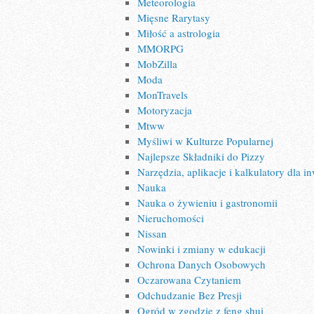
Meteorologia
Mięsne Rarytasy
Miłość a astrologia
MMORPG
MobZilla
Moda
MonTravels
Motoryzacja
Mtww
Myśliwi w Kulturze Popularnej
Najlepsze Składniki do Pizzy
Narzędzia, aplikacje i kalkulatory dla i
Nauka
Nauka o żywieniu i gastronomii
Nieruchomości
Nissan
Nowinki i zmiany w edukacji
Ochrona Danych Osobowych
Oczarowana Czytaniem
Odchudzanie Bez Presji
Ogród w zgodzie z feng shui