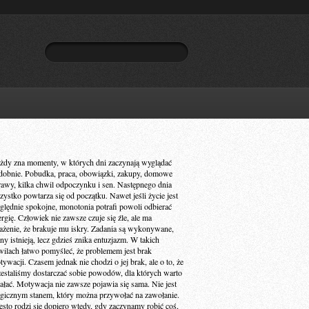
żdy zna momenty, w których dni zaczynają wyglądać
dobnie. Pobudka, praca, obowiązki, zakupy, domowe
rawy, kilka chwil odpoczynku i sen. Następnego dnia
zystko powtarza się od początku. Nawet jeśli życie jest
ględnie spokojne, monotonia potrafi powoli odbierać
ergię. Człowiek nie zawsze czuje się źle, ale ma
ażenie, że brakuje mu iskry. Zadania są wykonywane,
ny istnieją, lecz gdzieś znika entuzjazm. W takich
wilach łatwo pomyśleć, że problemem jest brak
ywacji. Czasem jednak nie chodzi o jej brak, ale o to, że
zestaliśmy dostarczać sobie powodów, dla których warto
iałać. Motywacja nie zawsze pojawia się sama. Nie jest
gicznym stanem, który można przywołać na zawołanie.
ęsto rodzi się dopiero wtedy, gdy zaczynamy robić coś,