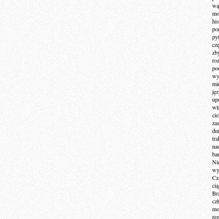
wą
mo
hi
po
py
cz
zb
ro
po
wy
mi
ję
up
wł
ci
za
dn
tr
na
ba
Ni
wy
Cz
ci
Br
cz
mo
re