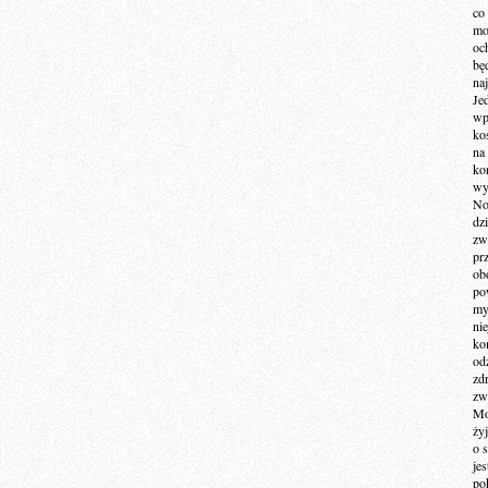
co
mo
och
bę
na
Je
wp
ko
na
ko
wy
No
dz
zw
pr
ob
po
my
ni
kom
od
zd
zw
Mo
żyj
o 
je
po