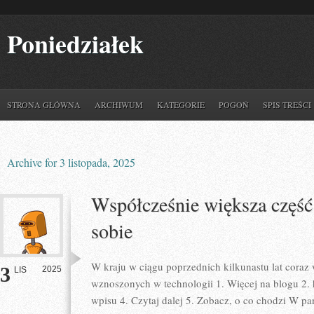
Poniedziałek
STRONA GŁÓWNA
ARCHIWUM
KATEGORIE
POGOŃ
SPIS TREŚCI
Archive for 3 listopada, 2025
Współcześnie większa część
sobie
W kraju w ciągu poprzednich kilkunastu lat cora
3
2025
LIS
wznoszonych w technologii 1. Więcej na blogu 2. h
wpisu 4. Czytaj dalej 5. Zobacz, o co chodzi W p