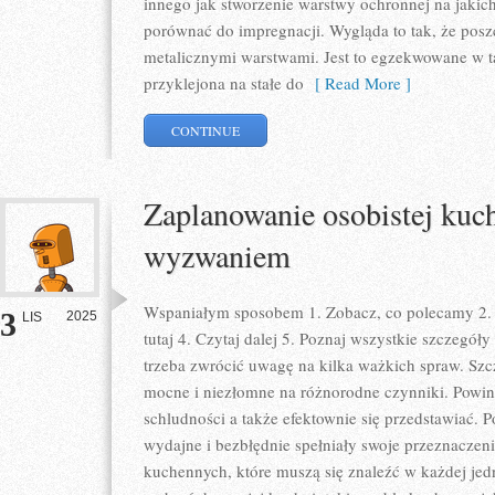
innego jak stworzenie warstwy ochronnej na jakic
porównać do impregnacji. Wygląda to tak, że posz
metalicznymi warstwami. Jest to egzekwowane w ta
przyklejona na stałe do
[ Read More ]
CONTINUE
Zaplanowanie osobistej kuc
wyzwaniem
Wspaniałym sposobem 1. Zobacz, co polecamy 2. C
3
2025
LIS
tutaj 4. Czytaj dalej 5. Poznaj wszystkie szczegó
trzeba zwrócić uwagę na kilka ważkich spraw. Szc
mocne i niezłomne na różnorodne czynniki. Powi
schludności a także efektownie się przedstawiać. P
wydajne i bezbłędnie spełniały swoje przeznaczen
kuchennych, które muszą się znaleźć w każdej je