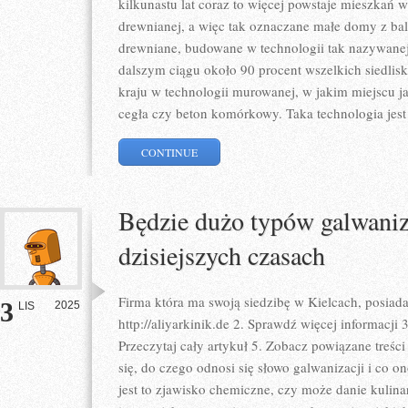
kilkunastu lat coraz to więcej powstaje mieszkań
drewnianej, a więc tak oznaczane małe domy z bal
drewniane, budowane w technologii tak nazywanej
dalszym ciągu około 90 procent wszelkich siedli
kraju w technologii murowanej, w jakim miejscu 
cegła czy beton komórkowy. Taka technologia jest
CONTINUE
Będzie dużo typów galwani
dzisiejszych czasach
Firma która ma swoją siedzibę w Kielcach, posiad
3
2025
LIS
http://aliyarkinik.de 2. Sprawdź więcej informacji 
Przeczytaj cały artykuł 5. Zobacz powiązane treś
się, do czego odnosi się słowo galwanizacji i co 
jest to zjawisko chemiczne, czy może danie kulinar