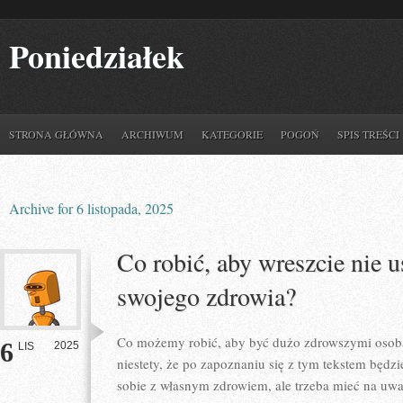
Poniedziałek
STRONA GŁÓWNA
ARCHIWUM
KATEGORIE
POGOŃ
SPIS TREŚCI
Archive for 6 listopada, 2025
Co robić, aby wreszcie nie u
swojego zdrowia?
Co możemy robić, aby być dużo zdrowszymi osob
6
2025
LIS
niestety, że po zapoznaniu się z tym tekstem będzi
sobie z własnym zdrowiem, ale trzeba mieć na u