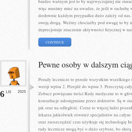
bardzo ważnym jest to by najzwyczajniej nie star
więc musimy mieć na uwadze, że jeśli w rachubę w
dosłownie każdym przypadku dużo zależy od nas. N
swoją drogą. Weźmy chociażby pod uwagę to by ni
deprecjonuje znaczenie aktywności fizycznej w na
CONTINUE
Pewne osoby w dalszym ciąg
Porady lecznicze to przede wszystkim wszelkiego t
wersji wpisu 2. Przejdź do wpisu 3. Przeczytaj cały
6
2025
LIS
Zobacz powiązane treści Rady medyczne to w głów
konsultacje udostępniane przez doktorów. Są w st
jak oraz na odległość. Coraz to więcej ludzi posz
lekarza jakkolwiek również specjalistów na całym
oraz zaoszczędzić czas użytkuje się technologię Int
rady lecznicze mogą być o dużo szybsze, bo służą