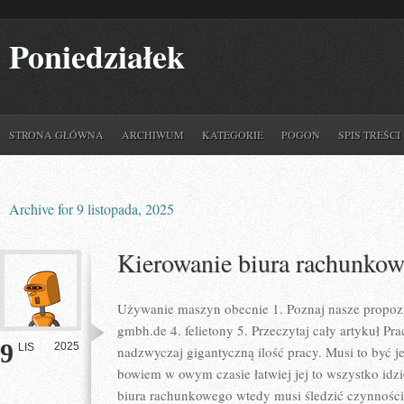
Poniedziałek
STRONA GŁÓWNA
ARCHIWUM
KATEGORIE
POGOŃ
SPIS TREŚCI
Archive for 9 listopada, 2025
Kierowanie biura rachunko
Używanie maszyn obecnie 1. Poznaj nasze propozycj
gmbh.de 4. felietony 5. Przeczytaj cały artykuł 
9
2025
LIS
nadzwyczaj gigantyczną ilość pracy. Musi to być 
bowiem w owym czasie łatwiej jej to wszystko idzie
biura rachunkowego wtedy musi śledzić czynnośc