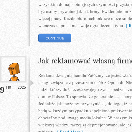
wszystkim do najistotniejszych czynności przystaj
być osoby prywatne jak też firmy. Ewidentnie im 
więcej pracy. Każde biuro rachunkowe może sobie 
wtenczas ta praca ma swoje ograniczenia typu
[ Re
CONTINUE
Jak reklamować własną firm
Reklama dźwignią handlu Załóżmy, że jesteś właści
usługi związane z przewozem osób z Opola do Nie
9
2025
LIS
ludzi, którzy dużą część swojego życia spędzają za 
dom w Polsce. To sprawia, że generalnie jest spory
Jednakże jak możemy przyczynić się do tego, iż n
będą w każdym przypadku zapełnione praktyczni
chociażby pod uwagę media lokalne. W naszym kr
większej władzy, raczej są deprecjonowane, ale j
reklamy,
[ Read More ]