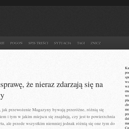
RIE
POGOŃ
SPIS TREŚCI
SYTUACJA
TAGI
ZNICZ
Ka
po
sp
sprawę, że nieraz zdarzają się na
ws
wz
en
wy
wr
pla
ch
o, jak przewożenie Magazyny bywają przeróżne, różnią się
mot
pr
iem i tym w jakim miejscu się znajdują, czy jest to powierzchnia
dz
rta, ale przede wszystkim niemniej jednak różnią się one tym do
ma
Cz