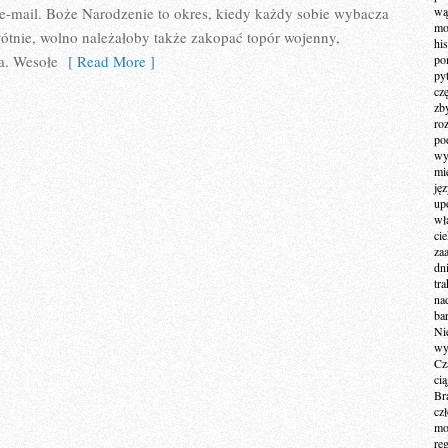
e-mail. Boże Narodzenie to okres, kiedy każdy sobie wybacza
wą
mo
kłótnie, wolno należałoby także zakopać topór wojenny,
hi
a. Wesołe
[ Read More ]
po
py
cz
zb
ro
po
wy
mi
ję
up
wł
ci
za
dn
tr
na
ba
Ni
wy
Cz
ci
Br
cz
mo
re