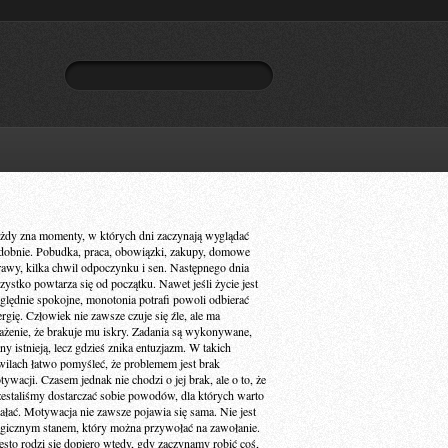
żdy zna momenty, w których dni zaczynają wyglądać
dobnie. Pobudka, praca, obowiązki, zakupy, domowe
rawy, kilka chwil odpoczynku i sen. Następnego dnia
zystko powtarza się od początku. Nawet jeśli życie jest
ględnie spokojne, monotonia potrafi powoli odbierać
ergię. Człowiek nie zawsze czuje się źle, ale ma
ażenie, że brakuje mu iskry. Zadania są wykonywane,
ny istnieją, lecz gdzieś znika entuzjazm. W takich
wilach łatwo pomyśleć, że problemem jest brak
ywacji. Czasem jednak nie chodzi o jej brak, ale o to, że
zestaliśmy dostarczać sobie powodów, dla których warto
iałać. Motywacja nie zawsze pojawia się sama. Nie jest
gicznym stanem, który można przywołać na zawołanie.
ęsto rodzi się dopiero wtedy, gdy zaczynamy robić coś,