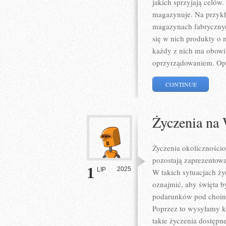
jakich sprzyjają celów.
magazynuje. Na przykł
magazynach fabrycznyc
się w nich produkty o 
każdy z nich ma obowi
oprzyrządowaniem. Op
CONTINUE
Życzenia na
Życzenia okoliczności
pozostają zaprezentowa
1
2025
LIP
W takich sytuacjach ż
oznajmić, aby święta by
podarunków pod choink
Poprzez to wysyłamy k
takie życzenia dostępn