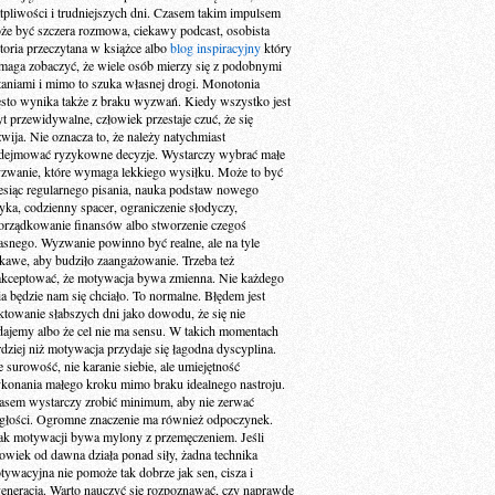
tpliwości i trudniejszych dni. Czasem takim impulsem
że być szczera rozmowa, ciekawy podcast, osobista
storia przeczytana w książce albo
blog inspiracyjny
który
maga zobaczyć, że wiele osób mierzy się z podobnymi
taniami i mimo to szuka własnej drogi. Monotonia
ęsto wynika także z braku wyzwań. Kiedy wszystko jest
yt przewidywalne, człowiek przestaje czuć, że się
zwija. Nie oznacza to, że należy natychmiast
dejmować ryzykowne decyzje. Wystarczy wybrać małe
zwanie, które wymaga lekkiego wysiłku. Może to być
esiąc regularnego pisania, nauka podstaw nowego
zyka, codzienny spacer, ograniczenie słodyczy,
orządkowanie finansów albo stworzenie czegoś
asnego. Wyzwanie powinno być realne, ale na tyle
ekawe, aby budziło zaangażowanie. Trzeba też
akceptować, że motywacja bywa zmienna. Nie każdego
ia będzie nam się chciało. To normalne. Błędem jest
aktowanie słabszych dni jako dowodu, że się nie
dajemy albo że cel nie ma sensu. W takich momentach
rdziej niż motywacja przydaje się łagodna dyscyplina.
e surowość, nie karanie siebie, ale umiejętność
konania małego kroku mimo braku idealnego nastroju.
asem wystarczy zrobić minimum, aby nie zerwać
ągłości. Ogromne znaczenie ma również odpoczynek.
ak motywacji bywa mylony z przemęczeniem. Jeśli
łowiek od dawna działa ponad siły, żadna technika
tywacyjna nie pomoże tak dobrze jak sen, cisza i
generacja. Warto nauczyć się rozpoznawać, czy naprawdę