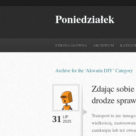
Poniedziałek
STRONA GŁÓWNA
ARCHIWUM
KATEGO
Archive for the ‘Akwaria DIY’ Category
Zdając sobie 
drodze spra
Transport to nic inneg
31
LIP
2025
wielkością, zastosowan
zamknięta lub też otwa