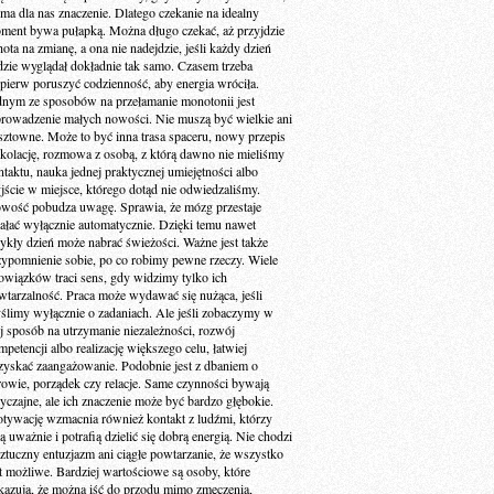
 ma dla nas znaczenie. Dlatego czekanie na idealny
ment bywa pułapką. Można długo czekać, aż przyjdzie
ota na zmianę, a ona nie nadejdzie, jeśli każdy dzień
dzie wyglądał dokładnie tak samo. Czasem trzeba
jpierw poruszyć codzienność, aby energia wróciła.
dnym ze sposobów na przełamanie monotonii jest
rowadzenie małych nowości. Nie muszą być wielkie ani
sztowne. Może to być inna trasa spaceru, nowy przepis
 kolację, rozmowa z osobą, z którą dawno nie mieliśmy
ntaktu, nauka jednej praktycznej umiejętności albo
jście w miejsce, którego dotąd nie odwiedzaliśmy.
wość pobudza uwagę. Sprawia, że mózg przestaje
iałać wyłącznie automatycznie. Dzięki temu nawet
ykły dzień może nabrać świeżości. Ważne jest także
zypomnienie sobie, po co robimy pewne rzeczy. Wiele
owiązków traci sens, gdy widzimy tylko ich
wtarzalność. Praca może wydawać się nużąca, jeśli
ślimy wyłącznie o zadaniach. Ale jeśli zobaczymy w
ej sposób na utrzymanie niezależności, rozwój
petencji albo realizację większego celu, łatwiej
zyskać zaangażowanie. Podobnie jest z dbaniem o
rowie, porządek czy relacje. Same czynności bywają
yczajne, ale ich znaczenie może być bardzo głębokie.
tywację wzmacnia również kontakt z ludźmi, którzy
ą uważnie i potrafią dzielić się dobrą energią. Nie chodzi
sztuczny entuzjazm ani ciągłe powtarzanie, że wszystko
st możliwe. Bardziej wartościowe są osoby, które
kazują, że można iść do przodu mimo zmęczenia,