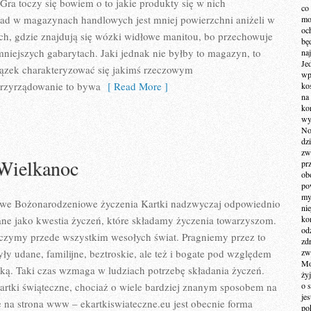
 Gra toczy się bowiem o to jakie produkty się w nich
co
ad w magazynach handlowych jest mniej powierzchni aniżeli w
mo
och
h, gdzie znajdują się wózki widłowe manitou, bo przechowuje
bę
mniejszych gabarytach. Jaki jednak nie byłby to magazyn, to
na
Je
ązek charakteryzować się jakimś rzeczowym
wp
rzyrządowanie to bywa
[ Read More ]
ko
na
ko
wy
No
dz
zw
 Wielkanoc
pr
ob
po
my
owe Bożonarodzeniowe życzenia Kartki nadzwyczaj odpowiednio
ni
ne jako kwestia życzeń, które składamy życzenia towarzyszom.
kom
od
yczymy przede wszystkim wesołych świat. Pragniemy przez to
zd
ły udane, familijne, beztroskie, ale też i bogate pod względem
zw
Mo
ą. Taki czas wzmaga w ludziach potrzebę składania życzeń.
żyj
artki świąteczne, chociaż o wiele bardziej znanym sposobem na
o 
je
e na strona www – ekartkiswiateczne.eu jest obecnie forma
po