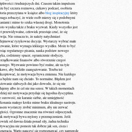
tpliwości i trudniejszych dni. Czasem takim impulsem
że być szczera rozmowa, ciekawy podcast, osobista
storia przeczytana w książce albo
blog inspiracyjny
który
maga zobaczyć, że wiele osób mierzy się z podobnymi
taniami i mimo to szuka własnej drogi. Monotonia
ęsto wynika także z braku wyzwań. Kiedy wszystko jest
yt przewidywalne, człowiek przestaje czuć, że się
zwija. Nie oznacza to, że należy natychmiast
dejmować ryzykowne decyzje. Wystarczy wybrać małe
zwanie, które wymaga lekkiego wysiłku. Może to być
esiąc regularnego pisania, nauka podstaw nowego
zyka, codzienny spacer, ograniczenie słodyczy,
orządkowanie finansów albo stworzenie czegoś
asnego. Wyzwanie powinno być realne, ale na tyle
ekawe, aby budziło zaangażowanie. Trzeba też
akceptować, że motywacja bywa zmienna. Nie każdego
ia będzie nam się chciało. To normalne. Błędem jest
aktowanie słabszych dni jako dowodu, że się nie
dajemy albo że cel nie ma sensu. W takich momentach
rdziej niż motywacja przydaje się łagodna dyscyplina.
e surowość, nie karanie siebie, ale umiejętność
konania małego kroku mimo braku idealnego nastroju.
asem wystarczy zrobić minimum, aby nie zerwać
ągłości. Ogromne znaczenie ma również odpoczynek.
ak motywacji bywa mylony z przemęczeniem. Jeśli
łowiek od dawna działa ponad siły, żadna technika
tywacyjna nie pomoże tak dobrze jak sen, cisza i
generacja. Warto nauczyć się rozpoznawać, czy naprawdę