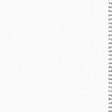
wą
mo
hi
po
py
cz
zb
ro
po
wy
mi
ję
up
wł
ci
za
dn
tr
na
ba
Ni
wy
Cz
ci
Br
cz
mo
re