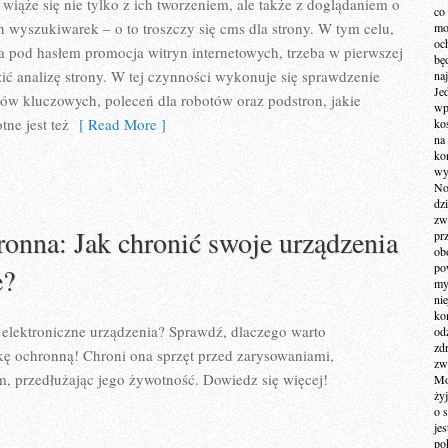
wiąże się nie tylko z ich tworzeniem, ale także z doglądaniem o
co
 wyszukiwarek – o to troszczy się cms dla strony. W tym celu,
mo
och
a pod hasłem promocja witryn internetowych, trzeba w pierwszej
bę
ić analizę strony. W tej czynności wykonuje się sprawdzenie
na
Je
ów kluczowych, poleceń dla robotów oraz podstron, jakie
wp
otne jest też
[ Read More ]
ko
na
ko
wy
No
dz
zw
onna: Jak chronić swoje urządzenia
pr
ob
po
e?
my
ni
kom
 elektroniczne urządzenia? Sprawdź, dlaczego warto
od
zd
ę ochronną! Chroni ona sprzęt przed zarysowaniami,
zw
, przedłużając jego żywotność. Dowiedz się więcej!
Mo
żyj
o 
je
po