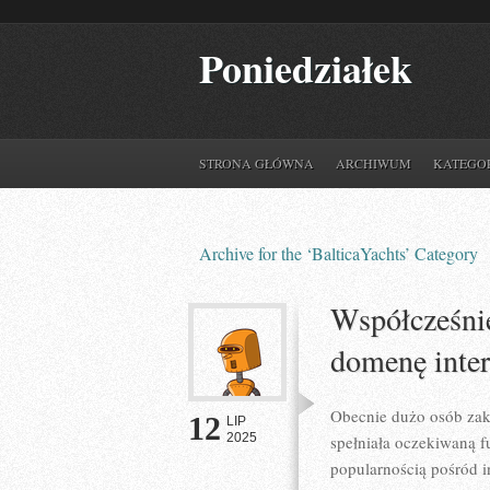
Poniedziałek
STRONA GŁÓWNA
ARCHIWUM
KATEGO
Archive for the ‘BalticaYachts’ Category
Współcześnie
domenę inte
Obecnie dużo osób zak
12
LIP
2025
spełniała oczekiwaną f
popularnością pośród i