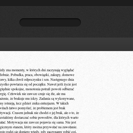
żdy zna momenty, w których dni zaczynają wyglądać
dobnie. Pobudka, praca, obowiązki, zakupy, domowe
rawy, kilka chwil odpoczynku i sen. Następnego dnia
zystko powtarza się od początku. Nawet jeśli życie jest
ględnie spokojne, monotonia potrafi powoli odbierać
ergię. Człowiek nie zawsze czuje się źle, ale ma
ażenie, że brakuje mu iskry. Zadania są wykonywane,
ny istnieją, lecz gdzieś znika entuzjazm. W takich
wilach łatwo pomyśleć, że problemem jest brak
ywacji. Czasem jednak nie chodzi o jej brak, ale o to, że
zestaliśmy dostarczać sobie powodów, dla których warto
iałać. Motywacja nie zawsze pojawia się sama. Nie jest
gicznym stanem, który można przywołać na zawołanie.
ęsto rodzi się dopiero wtedy, gdy zaczynamy robić coś,