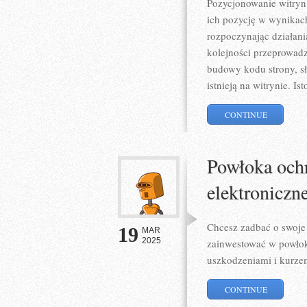
Pozycjonowanie witryn 
ich pozycję w wynikach
rozpoczynając działani
kolejności przeprowadz
budowy kodu strony, sł
istnieją na witrynie. Ist
CONTINUE
Powłoka ochr
elektroniczn
Chcesz zadbać o swoje
19
MAR
2025
zainwestować w powłok
uszkodzeniami i kurzem
CONTINUE