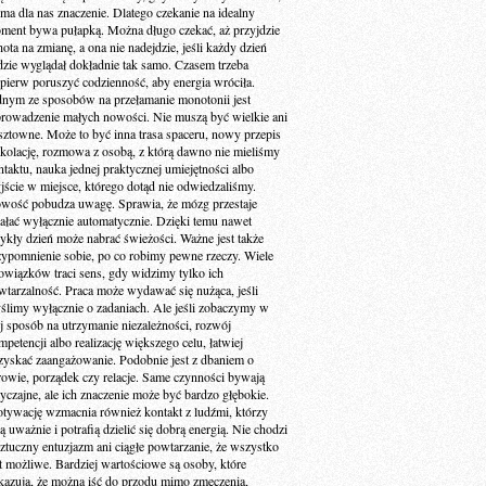
 ma dla nas znaczenie. Dlatego czekanie na idealny
ment bywa pułapką. Można długo czekać, aż przyjdzie
ota na zmianę, a ona nie nadejdzie, jeśli każdy dzień
dzie wyglądał dokładnie tak samo. Czasem trzeba
jpierw poruszyć codzienność, aby energia wróciła.
dnym ze sposobów na przełamanie monotonii jest
rowadzenie małych nowości. Nie muszą być wielkie ani
sztowne. Może to być inna trasa spaceru, nowy przepis
 kolację, rozmowa z osobą, z którą dawno nie mieliśmy
ntaktu, nauka jednej praktycznej umiejętności albo
jście w miejsce, którego dotąd nie odwiedzaliśmy.
wość pobudza uwagę. Sprawia, że mózg przestaje
iałać wyłącznie automatycznie. Dzięki temu nawet
ykły dzień może nabrać świeżości. Ważne jest także
zypomnienie sobie, po co robimy pewne rzeczy. Wiele
owiązków traci sens, gdy widzimy tylko ich
wtarzalność. Praca może wydawać się nużąca, jeśli
ślimy wyłącznie o zadaniach. Ale jeśli zobaczymy w
ej sposób na utrzymanie niezależności, rozwój
petencji albo realizację większego celu, łatwiej
zyskać zaangażowanie. Podobnie jest z dbaniem o
rowie, porządek czy relacje. Same czynności bywają
yczajne, ale ich znaczenie może być bardzo głębokie.
tywację wzmacnia również kontakt z ludźmi, którzy
ą uważnie i potrafią dzielić się dobrą energią. Nie chodzi
sztuczny entuzjazm ani ciągłe powtarzanie, że wszystko
st możliwe. Bardziej wartościowe są osoby, które
kazują, że można iść do przodu mimo zmęczenia,