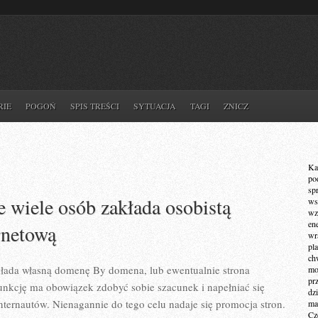
RIE
POGOŃ
SPIS TREŚCI
SYTUACJA
TAGI
ZNICZ
Ka
po
sp
 wiele osób zakłada osobistą
ws
wz
en
rnetową
wr
pla
ch
łada własną domenę By domena, lub ewentualnie strona
mot
pr
unkcję ma obowiązek zdobyć sobie szacunek i napełniać się
dz
nternautów. Nienagannie do tego celu nadaje się promocja stron.
ma
Cz