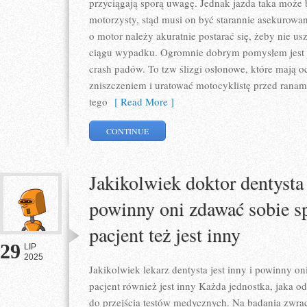
przyciągają sporą uwagę. Jednak jazda taka może
motorzysty, stąd musi on być starannie asekurowan
o motor należy akuratnie postarać się, żeby nie us
ciągu wypadku. Ogromnie dobrym pomysłem jest
crash padów. To tzw ślizgi osłonowe, które mają 
zniszczeniem i uratować motocyklistę przed ranami
tego
[ Read More ]
CONTINUE
Jakikolwiek doktor dentysta 
powinny oni zdawać sobie s
pacjent też jest inny
29
LIP
2025
Jakikolwiek lekarz dentysta jest inny i powinny o
pacjent również jest inny Każda jednostka, jaka o
do przejścia testów medycznych. Na badania zwrac