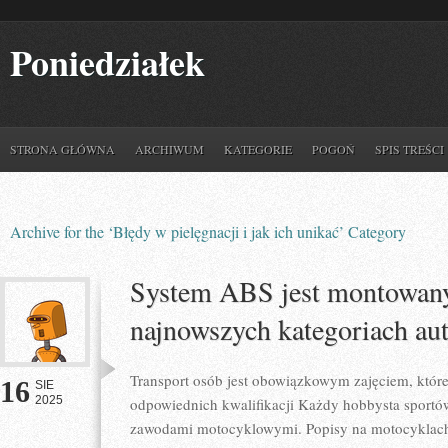
Poniedziałek
STRONA GŁÓWNA
ARCHIWUM
KATEGORIE
POGOŃ
SPIS TREŚCI
Archive for the ‘Błędy w pielęgnacji i jak ich unikać’ Category
System ABS jest montowany 
najnowszych kategoriach aut
Transport osób jest obowiązkowym zajęciem, które 
16
SIE
2025
odpowiednich kwalifikacji Każdy hobbysta sportó
zawodami motocyklowymi. Popisy na motocyklach, 