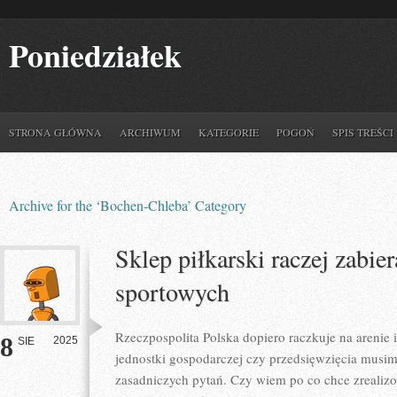
Poniedziałek
STRONA GŁÓWNA
ARCHIWUM
KATEGORIE
POGOŃ
SPIS TREŚCI
Archive for the ‘Bochen-Chleba’ Category
Sklep piłkarski raczej zabie
sportowych
Rzeczpospolita Polska dopiero raczkuje na arenie 
8
2025
SIE
jednostki gospodarczej czy przedsięwzięcia musi
zasadniczych pytań. Czy wiem po co chce zrealiz