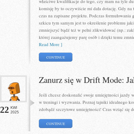
właściwe kwalifikacje do tego, czy mam na tyle 
komisję by to oczywiście mi dała dotację. Gdy na
czas na zapisane projektu. Podczas formułowania
szkicu tym samym jest to określenie problemu ja
zmniejszyć bądź też w pełni zlikwidować (np.: za
której zaangażujemy parę osób i dzięki temu zmn
Read More ]
CONTINUE
Zanurz się w Drift Mode: Ja
Jeśli chcesz doskonalić swoje umiejętności jazdy w
w treningi i wyzwania. Poznaj tajniki idealnego ko
22
KWI
zdobądź szczytowe umiejętności! Czas wziąć się d
2025
CONTINUE