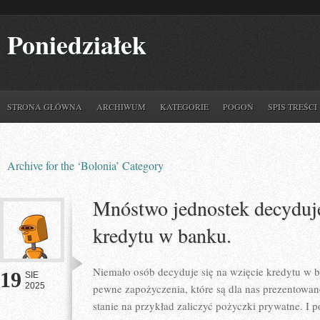
Poniedziałek
STRONA GŁÓWNA
ARCHIWUM
KATEGORIE
POGOŃ
SPIS TREŚCI
Archive for the ‘Bolonia’ Category
Mnóstwo jednostek decyduje
kredytu w banku.
Niemało osób decyduje się na wzięcie kredytu w ba
19
SIE
2025
pewne zapożyczenia, które są dla nas prezentowan
stanie na przykład zaliczyć pożyczki prywatne. I 