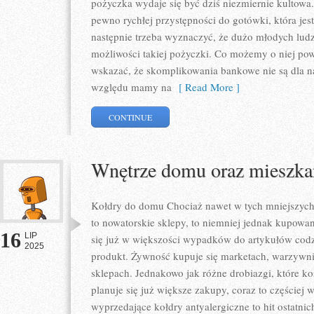
pożyczka wydaje się być dziś niezmiernie kultowa
pewno rychłej przystępności do gotówki, która jes
następnie trzeba wyznaczyć, że dużo młodych lud
możliwości takiej pożyczki. Co możemy o niej p
wskazać, że skomplikowania bankowe nie są dla n
względu mamy na
[ Read More ]
CONTINUE
Wnętrze domu oraz mieszka
Kołdry do domu Chociaż nawet w tych mniejszych 
to nowatorskie sklepy, to niemniej jednak kupowa
16
LIP
się już w większości wypadków do artykułów codzi
2025
produkt. Żywność kupuje się marketach, warzywn
sklepach. Jednakowo jak różne drobiazgi, które ko
planuje się już większe zakupy, coraz to częściej 
wyprzedające kołdry antyalergiczne to hit ostatnic