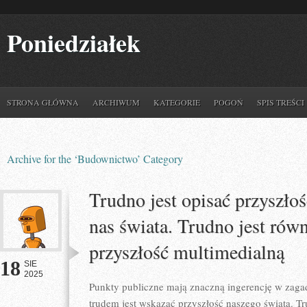
Poniedziałek
STRONA GŁÓWNA
ARCHIWUM
KATEGORIE
POGOŃ
SPIS TREŚCI
Archive for the ‘Budownictwo’ Category
Trudno jest opisać przyszło
nas świata. Trudno jest równ
przyszłość multimedialną
18
SIE
2025
Punkty publiczne mają znaczną ingerencję w zagad
trudem jest wskazać przyszłość naszego świata. Tr