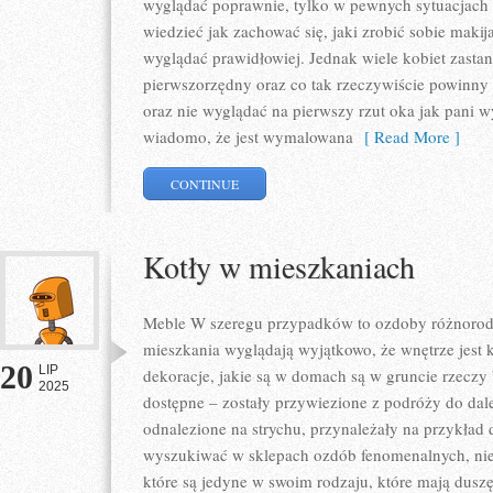
wyglądać poprawnie, tylko w pewnych sytuacjach 
wiedzieć jak zachować się, jaki zrobić sobie makija
wyglądać prawidłowiej. Jednak wiele kobiet zastanaw
pierwszorzędny oraz co tak rzeczywiście powinny 
oraz nie wyglądać na pierwszy rzut oka jak pani wy
wiadomo, że jest wymalowana
[ Read More ]
CONTINUE
Kotły w mieszkaniach
Meble W szeregu przypadków to ozdoby różnorod
mieszkania wyglądają wyjątkowo, że wnętrze jest k
20
LIP
dekoracje, jakie są w domach są w gruncie rzeczy 
2025
dostępne – zostały przywiezione z podróży do dal
odnalezione na strychu, przynależały na przykład
wyszukiwać w sklepach ozdób fenomenalnych, nie
które są jedyne w swoim rodzaju, które mają dusz