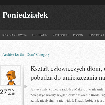
Poniedziałek
STRONA GŁÓWNA
ARCHIWUM
KATEGORIE
POGOŃ
SPIS TREŚCI
Archive for the ‘Dom’ Category
Kształt człowieczych dłoni,
pobudza do umieszczania na 
Jak uczynić kobiecie radość? Make-up to niezmier
27
WRZ
2025
polepszyć własny wygląd oraz naświetlić urodę, w
aż tak niesłychanie nie widać. Każda kobieta jest 