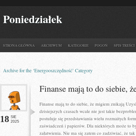
Poniedziałek
STRONA GŁÓWNA
ARCHIWUM
KATEGORIE
POGOŃ
SPIS TREŚCI
Archive for the ‘Energooszczędność’ Category
Finanse mają to do siebie, ż
Finanse mają to do siebie, że migiem znikają Uz
dzisiejszych czasach wcale nie jest takie bezprob
18
SIE
postuluje się przedstawiania wielu rozmaitych for
2025
zaświadczeń i papierów. Dla niektórych może to by
załatwienia. Nie ma się zatem co zadziwiać, że tak