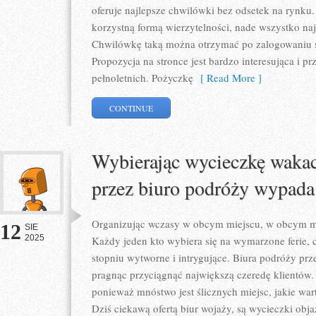
oferuje najlepsze chwilówki bez odsetek na rynku.
korzystną formą wierzytelności, nade wszystko naj
Chwilówkę taką można otrzymać po zalogowaniu si
Propozycja na stronce jest bardzo interesująca i p
pełnoletnich. Pożyczkę
[ Read More ]
CONTINUE
Wybierając wycieczkę waka
przez biuro podróży wypada
Organizując wczasy w obcym miejscu, w obcym mi
12
SIE
2025
Każdy jeden kto wybiera się na wymarzone ferie,
stopniu wytworne i intrygujące. Biura podróży prze
pragnąc przyciągnąć największą czeredę klientów. 
ponieważ mnóstwo jest ślicznych miejsc, jakie war
Dziś ciekawą ofertą biur wojaży, są wycieczki ob