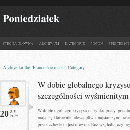
Poniedziałek
STRONA GŁÓWNA
ARCHIWUM
KATEGORIE
POGOŃ
SPIS TREŚCI
Archive for the ‘Francuskie miasta’ Category
W dobie globalnego kryzysu
szczególności wyśmienitym
W dobie ogólnego kryzysu na rynku pracy, prze
20
SIE
2025
mają się klarownie: niewątpliwie najstarszym t
przez człowieka jest drewno. Bez względu, czy myś