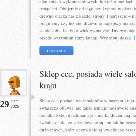
elementach wykończeniowych, lub też o meblach
tysiącleci. Obojętnie od tego czy żyjemy w okazał
drewno otacza nas z każdej strony. I nareszcie – n
pragniemy czy też nie, drzewo to najlepszy materi
stanie sobie kiedykolwiek wymarzyć. Drzewo daje 
przede wszystkim służy latami. Wypróbuj deska
[ 
CONTINUE
Sklep ccc, posiada wiele s
kraju
Sklep ccc, posiada wiele salonów w naszym kraju 
29
CZE
2025
zwłaszcza obuwia, ale także istnieje możliwość zn
dodatki. Sklep daichmann jest marką docenianą 
świadczy fakt, że sprzedawane są tam tak fantastyc
dużo innych, które oczywiście są uwielbiane przez 