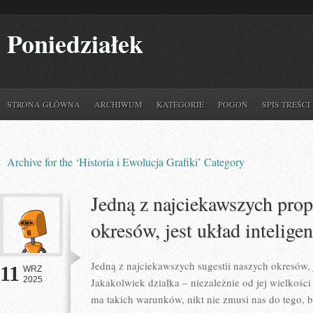
Poniedziałek
STRONA GŁÓWNA
ARCHIWUM
KATEGORIE
POGOŃ
SPIS TREŚCI
Archive for the ‘Historia i Ewolucja Grafiki’ Category
Jedną z najciekawszych prop
okresów, jest układ intelig
Jedną z najciekawszych sugestii naszych okresów, 
11
WRZ
2025
Jakakolwiek działka – niezależnie od jej wielkoś
ma takich warunków, nikt nie zmusi nas do tego, b