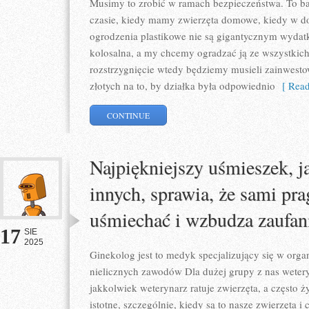
Musimy to zrobić w ramach bezpieczeństwa. To ba
czasie, kiedy mamy zwierzęta domowe, kiedy w do
ogrodzenia plastikowe nie są gigantycznym wydatki
kolosalna, a my chcemy ogradzać ją ze wszystkich 
rozstrzygnięcie wtedy będziemy musieli zainwesto
złotych na to, by działka była odpowiednio
[ Read
CONTINUE
Najpiękniejszy uśmieszek, j
innych, sprawia, że sami pr
uśmiechać i wzbudza zaufan
17
SIE
2025
Ginekolog jest to medyk specjalizujący się w organ
nielicznych zawodów Dla dużej grupy z nas wetery
jakkolwiek weterynarz ratuje zwierzęta, a często ży
istotne, szczególnie, kiedy są to nasze zwierzęta 