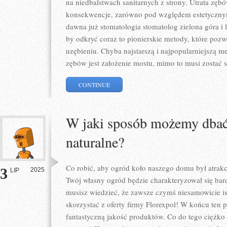
na niedbalstwach sanitarnych z strony. Utrata zębó
konsekwencje, zarówno pod względem estetycznym
dawna już stomatologia stomatolog zielona góra i 
by odkryć coraz to pionierskie metody, które poz
uzębieniu. Chyba najstarszą i najpopularniejszą m
zębów jest założenie mostu, mimo to musi zostać 
CONTINUE
W jaki sposób możemy dbać
naturalne?
Co robić, aby ogród koło naszego domu był atrakc
3
2025
LIP
Twój własny ogród będzie charakteryzował się bar
musisz wiedzieć, że zawsze czymś niesamowicie is
skorzystać z oferty firmy Florexpol! W końcu te
fantastyczną jakość produktów. Co do tego ciężko