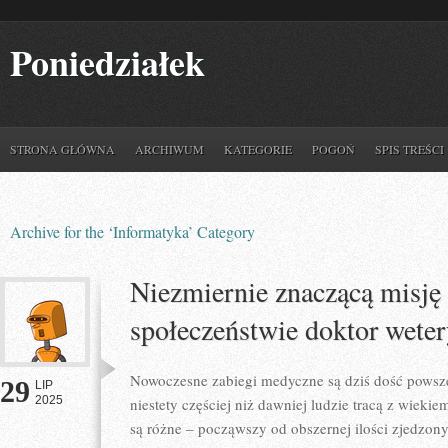
Poniedziałek
STRONA GŁÓWNA
ARCHIWUM
KATEGORIE
POGOŃ
SPIS TREŚCI
Archive for the ‘Informatyka’ Category
Niezmiernie znaczącą misję
społeczeństwie doktor wete
Nowoczesne zabiegi medyczne są dziś dość pows
29
LIP
2025
niestety częściej niż dawniej ludzie tracą z wieki
są różne – począwszy od obszernej ilości zjedzon