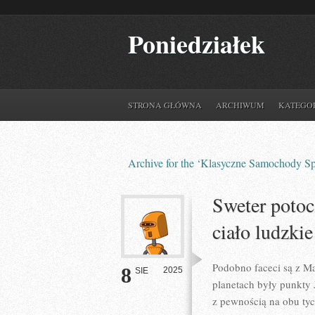
Poniedziałek
STRONA GŁÓWNA
ARCHIWUM
KATEGO
Archive for the ‘Klasyczne Samochody S
Sweter potoc
ciało ludzki
Podobno faceci są z Mar
8
2025
SIE
planetach były punkty J
z pewnością na obu ty