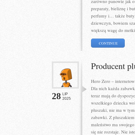
zarówno panowie jak or
preparaty, bieliznę i b
perfumy i… także buty. 
dziewczyn, bowiem szal
większą wagę do metki
CONTINUE
Producent pl
Hero Zero – internetow
Dla nich każda zabawka
28
LIP
teraz mają do dyspozy
2025
wszelkiego dziecka wo
pluszaki, nie ma w tym
zabawki. Z pluszakiem 
maleństwo ma swojego 
się nie rozstaje. Nie i