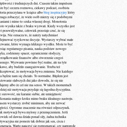
tpliwości i trudniejszych dni. Czasem takim impulsem
że być szczera rozmowa, ciekawy podcast, osobista
storia przeczytana w książce albo
blog inspiracyjny
który
maga zobaczyć, że wiele osób mierzy się z podobnymi
taniami i mimo to szuka własnej drogi. Monotonia
ęsto wynika także z braku wyzwań. Kiedy wszystko jest
yt przewidywalne, człowiek przestaje czuć, że się
zwija. Nie oznacza to, że należy natychmiast
dejmować ryzykowne decyzje. Wystarczy wybrać małe
zwanie, które wymaga lekkiego wysiłku. Może to być
esiąc regularnego pisania, nauka podstaw nowego
zyka, codzienny spacer, ograniczenie słodyczy,
orządkowanie finansów albo stworzenie czegoś
asnego. Wyzwanie powinno być realne, ale na tyle
ekawe, aby budziło zaangażowanie. Trzeba też
akceptować, że motywacja bywa zmienna. Nie każdego
ia będzie nam się chciało. To normalne. Błędem jest
aktowanie słabszych dni jako dowodu, że się nie
dajemy albo że cel nie ma sensu. W takich momentach
rdziej niż motywacja przydaje się łagodna dyscyplina.
e surowość, nie karanie siebie, ale umiejętność
konania małego kroku mimo braku idealnego nastroju.
asem wystarczy zrobić minimum, aby nie zerwać
ągłości. Ogromne znaczenie ma również odpoczynek.
ak motywacji bywa mylony z przemęczeniem. Jeśli
łowiek od dawna działa ponad siły, żadna technika
tywacyjna nie pomoże tak dobrze jak sen, cisza i
generacja. Warto nauczyć się rozpoznawać, czy naprawdę