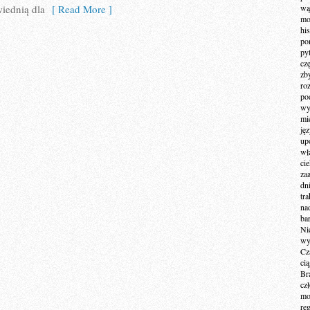
iednią dla
[ Read More ]
wą
mo
hi
po
py
cz
zb
ro
po
wy
mi
ję
up
wł
ci
za
dn
tr
na
ba
Ni
wy
Cz
ci
Br
cz
mo
re