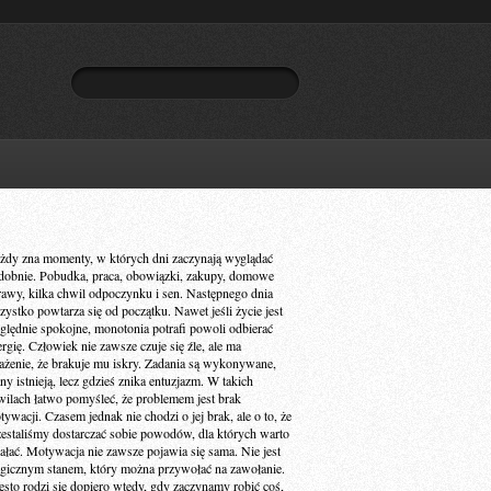
żdy zna momenty, w których dni zaczynają wyglądać
dobnie. Pobudka, praca, obowiązki, zakupy, domowe
rawy, kilka chwil odpoczynku i sen. Następnego dnia
zystko powtarza się od początku. Nawet jeśli życie jest
ględnie spokojne, monotonia potrafi powoli odbierać
ergię. Człowiek nie zawsze czuje się źle, ale ma
ażenie, że brakuje mu iskry. Zadania są wykonywane,
ny istnieją, lecz gdzieś znika entuzjazm. W takich
wilach łatwo pomyśleć, że problemem jest brak
ywacji. Czasem jednak nie chodzi o jej brak, ale o to, że
zestaliśmy dostarczać sobie powodów, dla których warto
iałać. Motywacja nie zawsze pojawia się sama. Nie jest
gicznym stanem, który można przywołać na zawołanie.
ęsto rodzi się dopiero wtedy, gdy zaczynamy robić coś,