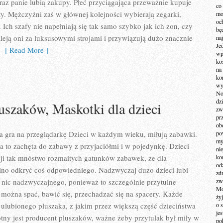
az panie lubią zakupy. Płeć przyciągająca przeważnie kupuje
co
uty. Mężczyźni zaś w głównej kolejności wybierają zegarki,
mo
och
Ich szafy nie napełniają się tak samo szybko jak ich żon, czy
bę
eją oni za luksusowymi strojami i przywiązują dużo znacznie
na
Je
[ Read More ]
wp
ko
na
ko
wy
No
dz
uszaków, Maskotki dla dzieci
zw
pr
ob
a gra na przeglądarkę Dzieci w każdym wieku, miłują zabawki.
po
my
 to zachęta do zabawy z przyjaciółmi i w pojedynkę. Dzieci
ni
cji tak mnóstwo rozmaitych gatunków zabawek, że dla
kom
od
lno odkryć coś odpowiedniego. Nadzwyczaj dużo dzieci lubi
zd
 nic nadzwyczajnego, ponieważ to szczególnie przytulne
zw
Mo
można spać, bawić się, przechadzać się na spacery. Każde
żyj
ulubionego pluszaka, z jakim przez większą część dzieciństwa
o 
je
stotny jest producent pluszaków, ważne żeby przytulak był miły w
po