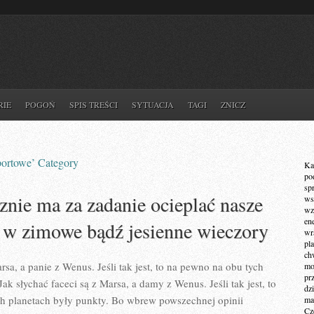
RIE
POGOŃ
SPIS TREŚCI
SYTUACJA
TAGI
ZNICZ
portowe’ Category
Ka
po
sp
znie ma za zadanie ocieplać nasze
ws
wz
en
e w zimowe bądź jesienne wieczory
wr
pla
ch
sa, a panie z Wenus. Jeśli tak jest, to na pewno na obu tych
mot
pr
ak słychać faceci są z Marsa, a damy z Wenus. Jeśli tak jest, to
dz
ch planetach były punkty. Bo wbrew powszechnej opinii
ma
Cz