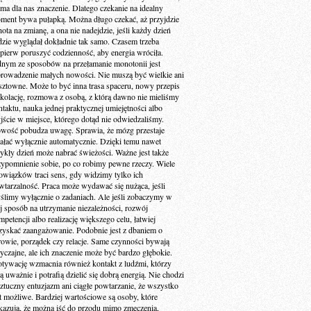
 ma dla nas znaczenie. Dlatego czekanie na idealny
ment bywa pułapką. Można długo czekać, aż przyjdzie
ota na zmianę, a ona nie nadejdzie, jeśli każdy dzień
dzie wyglądał dokładnie tak samo. Czasem trzeba
jpierw poruszyć codzienność, aby energia wróciła.
dnym ze sposobów na przełamanie monotonii jest
rowadzenie małych nowości. Nie muszą być wielkie ani
sztowne. Może to być inna trasa spaceru, nowy przepis
 kolację, rozmowa z osobą, z którą dawno nie mieliśmy
ntaktu, nauka jednej praktycznej umiejętności albo
jście w miejsce, którego dotąd nie odwiedzaliśmy.
wość pobudza uwagę. Sprawia, że mózg przestaje
iałać wyłącznie automatycznie. Dzięki temu nawet
ykły dzień może nabrać świeżości. Ważne jest także
zypomnienie sobie, po co robimy pewne rzeczy. Wiele
owiązków traci sens, gdy widzimy tylko ich
wtarzalność. Praca może wydawać się nużąca, jeśli
ślimy wyłącznie o zadaniach. Ale jeśli zobaczymy w
ej sposób na utrzymanie niezależności, rozwój
petencji albo realizację większego celu, łatwiej
zyskać zaangażowanie. Podobnie jest z dbaniem o
rowie, porządek czy relacje. Same czynności bywają
yczajne, ale ich znaczenie może być bardzo głębokie.
tywację wzmacnia również kontakt z ludźmi, którzy
ą uważnie i potrafią dzielić się dobrą energią. Nie chodzi
sztuczny entuzjazm ani ciągłe powtarzanie, że wszystko
st możliwe. Bardziej wartościowe są osoby, które
kazują, że można iść do przodu mimo zmęczenia,