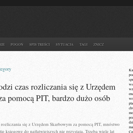
RIE
POGOŃ
SPIS TREŚCI
SYTUACJA
TAGI
ZNICZ
tegory
Ka
po
sp
dzi czas rozliczania się z Urzędem
ws
wz
en
a pomocą PIT, bardzo dużo osób
wr
pla
ch
mot
pr
dz
 rozliczania się z Urzędem Skarbowym za pomocą PIT, mnóstwo
ma
e księgowe do najłatwiejszych nie przystają. Trzeba wiele lat
Cz