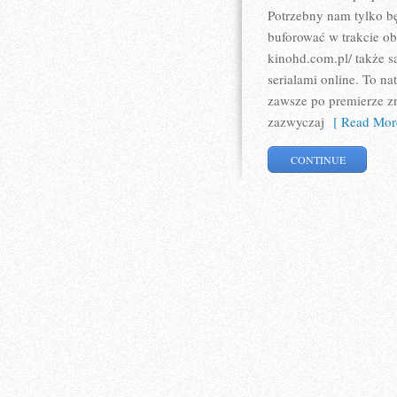
Potrzebny nam tylko bę
buforować w trakcie ob
kinohd.com.pl/ także s
serialami online. To na
zawsze po premierze zn
zazwyczaj
[ Read Mor
CONTINUE