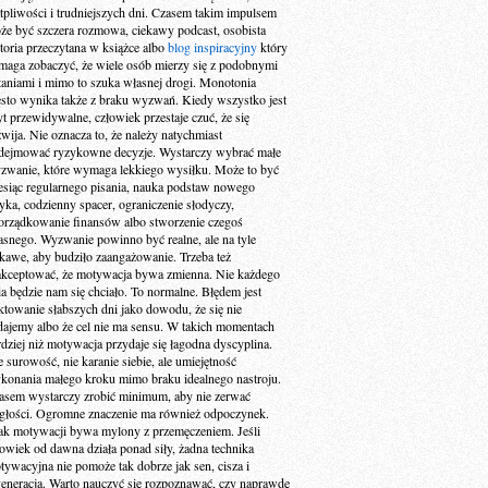
tpliwości i trudniejszych dni. Czasem takim impulsem
że być szczera rozmowa, ciekawy podcast, osobista
storia przeczytana w książce albo
blog inspiracyjny
który
maga zobaczyć, że wiele osób mierzy się z podobnymi
taniami i mimo to szuka własnej drogi. Monotonia
ęsto wynika także z braku wyzwań. Kiedy wszystko jest
yt przewidywalne, człowiek przestaje czuć, że się
zwija. Nie oznacza to, że należy natychmiast
dejmować ryzykowne decyzje. Wystarczy wybrać małe
zwanie, które wymaga lekkiego wysiłku. Może to być
esiąc regularnego pisania, nauka podstaw nowego
zyka, codzienny spacer, ograniczenie słodyczy,
orządkowanie finansów albo stworzenie czegoś
asnego. Wyzwanie powinno być realne, ale na tyle
ekawe, aby budziło zaangażowanie. Trzeba też
akceptować, że motywacja bywa zmienna. Nie każdego
ia będzie nam się chciało. To normalne. Błędem jest
aktowanie słabszych dni jako dowodu, że się nie
dajemy albo że cel nie ma sensu. W takich momentach
rdziej niż motywacja przydaje się łagodna dyscyplina.
e surowość, nie karanie siebie, ale umiejętność
konania małego kroku mimo braku idealnego nastroju.
asem wystarczy zrobić minimum, aby nie zerwać
ągłości. Ogromne znaczenie ma również odpoczynek.
ak motywacji bywa mylony z przemęczeniem. Jeśli
łowiek od dawna działa ponad siły, żadna technika
tywacyjna nie pomoże tak dobrze jak sen, cisza i
generacja. Warto nauczyć się rozpoznawać, czy naprawdę