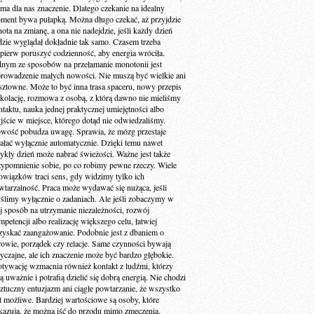
 ma dla nas znaczenie. Dlatego czekanie na idealny
ment bywa pułapką. Można długo czekać, aż przyjdzie
ota na zmianę, a ona nie nadejdzie, jeśli każdy dzień
dzie wyglądał dokładnie tak samo. Czasem trzeba
jpierw poruszyć codzienność, aby energia wróciła.
dnym ze sposobów na przełamanie monotonii jest
rowadzenie małych nowości. Nie muszą być wielkie ani
sztowne. Może to być inna trasa spaceru, nowy przepis
 kolację, rozmowa z osobą, z którą dawno nie mieliśmy
ntaktu, nauka jednej praktycznej umiejętności albo
jście w miejsce, którego dotąd nie odwiedzaliśmy.
wość pobudza uwagę. Sprawia, że mózg przestaje
iałać wyłącznie automatycznie. Dzięki temu nawet
ykły dzień może nabrać świeżości. Ważne jest także
zypomnienie sobie, po co robimy pewne rzeczy. Wiele
owiązków traci sens, gdy widzimy tylko ich
wtarzalność. Praca może wydawać się nużąca, jeśli
ślimy wyłącznie o zadaniach. Ale jeśli zobaczymy w
ej sposób na utrzymanie niezależności, rozwój
petencji albo realizację większego celu, łatwiej
zyskać zaangażowanie. Podobnie jest z dbaniem o
rowie, porządek czy relacje. Same czynności bywają
yczajne, ale ich znaczenie może być bardzo głębokie.
tywację wzmacnia również kontakt z ludźmi, którzy
ą uważnie i potrafią dzielić się dobrą energią. Nie chodzi
sztuczny entuzjazm ani ciągłe powtarzanie, że wszystko
st możliwe. Bardziej wartościowe są osoby, które
kazują, że można iść do przodu mimo zmęczenia,