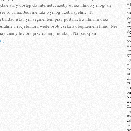
wą
dzie stały dostęp do Internetu, ażeby obraz filmowy mógł się
mo
serwowania. Jedynie taki wymóg trzeba spełnić. Tu
hi
po
ą bardzo istotnym segmentem przy portalach z filmami oraz
py
turalnie z racji lektora wiele osób czeka z obejrzeniem filmu. Nie
cz
zb
ajdziemy lektora przy danej produkcji. Na początku
ro
e ]
po
wy
mi
ję
up
wł
ci
za
dn
tr
na
ba
Ni
wy
Cz
ci
Br
cz
mo
re