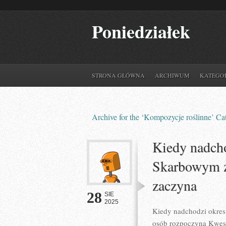
Poniedziałek
STRONA GŁÓWNA
ARCHIWUM
KATEGO
Archive for the ‘Kompozycje roślinne’ Ca
Kiedy nadcho
Skarbowym z
zaczyna
28
SIE
2025
Kiedy nadchodzi okres
osób rozpoczyna Kwesti