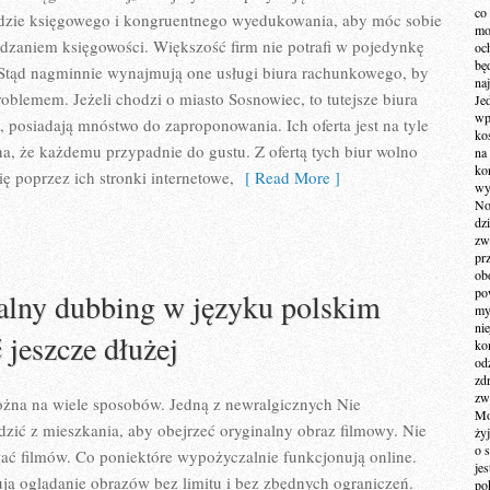
co
dzie księgowego i kongruentnego wyedukowania, aby móc sobie
mo
dzaniem księgowości. Większość firm nie potrafi w pojedynkę
och
bę
 Stąd nagminnie wynajmują one usługi biura rachunkowego, by
na
roblemem. Jeżeli chodzi o miasto Sosnowiec, to tutejsze biura
Je
wp
posiadają mnóstwo do zaproponowania. Ich oferta jest na tyle
ko
na, że każdemu przypadnie do gustu. Z ofertą tych biur wolno
na
ko
ę poprzez ich stronki internetowe,
[ Read More ]
wy
No
dz
zw
pr
ob
po
alny dubbing w języku polskim
my
ni
 jeszcze dłużej
kom
od
zd
zw
żna na wiele sposobów. Jedną z newralgicznych Nie
Mo
ić z mieszkania, aby obejrzeć oryginalny obraz filmowy. Nie
żyj
o 
ać filmów. Co poniektóre wypożyczalnie funkcjonują online.
je
ją oglądanie obrazów bez limitu i bez zbędnych ograniczeń.
po