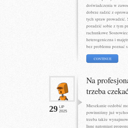
doświadczenia w zawo
dobrze radzić z oprowa
tych spraw prowadzić.
poradzić sobie z tym p
rachunkowe Sosnowiec, 
heterogeniczna i majęt
bez problemu poznać si
CONTINUE
Na profesjon
trzeba czekać
Mieszkanie ozdobić mo
29
LIP
2025
powinniśmy już wychodz
trzeba także wynajmow
Inne natomiast proponu