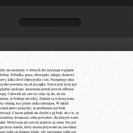
żdy zna momenty, w których dni zaczynają wyglądać
dobnie. Pobudka, praca, obowiązki, zakupy, domowe
rawy, kilka chwil odpoczynku i sen. Następnego dnia
zystko powtarza się od początku. Nawet jeśli życie jest
ględnie spokojne, monotonia potrafi powoli odbierać
ergię. Człowiek nie zawsze czuje się źle, ale ma
ażenie, że brakuje mu iskry. Zadania są wykonywane,
ny istnieją, lecz gdzieś znika entuzjazm. W takich
wilach łatwo pomyśleć, że problemem jest brak
ywacji. Czasem jednak nie chodzi o jej brak, ale o to, że
zestaliśmy dostarczać sobie powodów, dla których warto
iałać. Motywacja nie zawsze pojawia się sama. Nie jest
gicznym stanem, który można przywołać na zawołanie.
ęsto rodzi się dopiero wtedy, gdy zaczynamy robić coś,