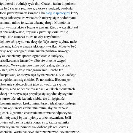
tpliwości i trudniejszych dni. Czasem takim impulsem
że być szczera rozmowa, ciekawy podcast, osobista
storia przeczytana w książce albo
blog inspiracyjny
który
maga zobaczyć, że wiele osób mierzy się z podobnymi
taniami i mimo to szuka własnej drogi. Monotonia
ęsto wynika także z braku wyzwań. Kiedy wszystko jest
yt przewidywalne, człowiek przestaje czuć, że się
zwija. Nie oznacza to, że należy natychmiast
dejmować ryzykowne decyzje. Wystarczy wybrać małe
zwanie, które wymaga lekkiego wysiłku. Może to być
esiąc regularnego pisania, nauka podstaw nowego
zyka, codzienny spacer, ograniczenie słodyczy,
orządkowanie finansów albo stworzenie czegoś
asnego. Wyzwanie powinno być realne, ale na tyle
ekawe, aby budziło zaangażowanie. Trzeba też
akceptować, że motywacja bywa zmienna. Nie każdego
ia będzie nam się chciało. To normalne. Błędem jest
aktowanie słabszych dni jako dowodu, że się nie
dajemy albo że cel nie ma sensu. W takich momentach
rdziej niż motywacja przydaje się łagodna dyscyplina.
e surowość, nie karanie siebie, ale umiejętność
konania małego kroku mimo braku idealnego nastroju.
asem wystarczy zrobić minimum, aby nie zerwać
ągłości. Ogromne znaczenie ma również odpoczynek.
ak motywacji bywa mylony z przemęczeniem. Jeśli
łowiek od dawna działa ponad siły, żadna technika
tywacyjna nie pomoże tak dobrze jak sen, cisza i
generacja. Warto nauczyć się rozpoznawać, czy naprawdę