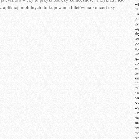
wą
ś z aplikacji mobilnych do kupowania biletów na koncert czy
mo
hi
po
py
cz
zb
ro
po
wy
mi
ję
up
wł
ci
za
dn
tr
na
ba
Ni
wy
Cz
ci
Br
cz
mo
re