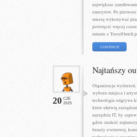
największe zamiłowani
emerytów. Po pierwsze 
muszą wykonywać prac
poświęcić więcej czasu
minute z TravelOutelt.p
CONTINUE
Najtańszy ou
Organizacja wydarzeń, 
wyboru miejsca i artys
20
CZE
technologia odgrywa k
2025
które ułatwią zarządzan
narzędzia IT, by zapewn
gdzie znaleźć najtanszy
branży eventowej, koni
technologie a organiza