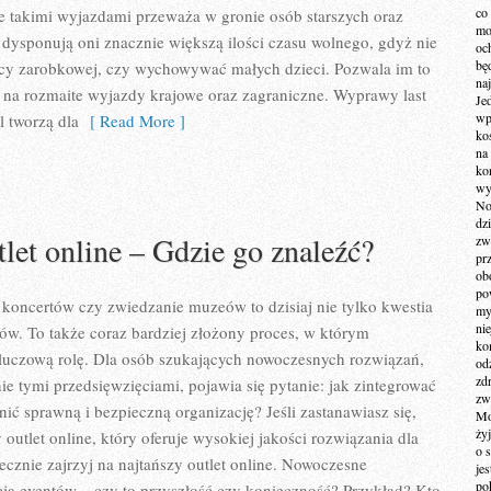
co
e takimi wyjazdami przeważa w gronie osób starszych oraz
mo
dysponują oni znacznie większą ilości czasu wolnego, gdyż nie
och
bę
y zarobkowej, czy wychowywać małych dzieci. Pozwala im to
na
 na rozmaite wyjazdy krajowe oraz zagraniczne. Wyprawy last
Je
wp
l tworzą dla
[ Read More ]
ko
na
ko
wy
No
dz
tlet online – Gdzie go znaleźć?
zw
pr
ob
po
koncertów czy zwiedzanie muzeów to dzisiaj nie tylko kwestia
my
ni
tów. To także coraz bardziej złożony proces, w którym
kom
luczową rolę. Dla osób szukających nowoczesnych rozwiązań,
od
zd
ie tymi przedsięwzięciami, pojawia się pytanie: jak zintegrować
zw
ić sprawną i bezpieczną organizację? Jeśli zastanawiasz się,
Mo
żyj
 outlet online, który oferuje wysokiej jakości rozwiązania dla
o 
ecznie zajrzyj na najtańszy outlet online. Nowoczesne
je
po
cja eventów – czy to przyszłość czy konieczność? Przykład? Kto