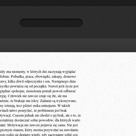
żdy zna momenty, w których dni zaczynają wyglądać
dobnie. Pobudka, praca, obowiązki, zakupy, domowe
rawy, kilka chwil odpoczynku i sen. Następnego dnia
zystko powtarza się od początku. Nawet jeśli życie jest
ględnie spokojne, monotonia potrafi powoli odbierać
ergię. Człowiek nie zawsze czuje się źle, ale ma
ażenie, że brakuje mu iskry. Zadania są wykonywane,
ny istnieją, lecz gdzieś znika entuzjazm. W takich
wilach łatwo pomyśleć, że problemem jest brak
ywacji. Czasem jednak nie chodzi o jej brak, ale o to, że
zestaliśmy dostarczać sobie powodów, dla których warto
iałać. Motywacja nie zawsze pojawia się sama. Nie jest
gicznym stanem, który można przywołać na zawołanie.
ęsto rodzi się dopiero wtedy, gdy zaczynamy robić coś,