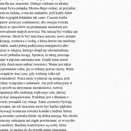
 ma dla nas znaczenie. Dlatego czekanie na idealny
ment bywa pułapką. Można długo czekać, aż przyjdzie
ota na zmianę, a ona nie nadejdzie, jeśli każdy dzień
dzie wyglądał dokładnie tak samo. Czasem trzeba
jpierw poruszyć codzienność, aby energia wróciła.
dnym ze sposobów na przełamanie monotonii jest
rowadzenie małych nowości. Nie muszą być wielkie ani
sztowne. Może to być inna trasa spaceru, nowy przepis
 kolację, rozmowa z osobą, z którą dawno nie mieliśmy
ntaktu, nauka jednej praktycznej umiejętności albo
jście w miejsce, którego dotąd nie odwiedzaliśmy.
wość pobudza uwagę. Sprawia, że mózg przestaje
iałać wyłącznie automatycznie. Dzięki temu nawet
ykły dzień może nabrać świeżości. Ważne jest także
zypomnienie sobie, po co robimy pewne rzeczy. Wiele
owiązków traci sens, gdy widzimy tylko ich
wtarzalność. Praca może wydawać się nużąca, jeśli
ślimy wyłącznie o zadaniach. Ale jeśli zobaczymy w
ej sposób na utrzymanie niezależności, rozwój
petencji albo realizację większego celu, łatwiej
zyskać zaangażowanie. Podobnie jest z dbaniem o
rowie, porządek czy relacje. Same czynności bywają
yczajne, ale ich znaczenie może być bardzo głębokie.
tywację wzmacnia również kontakt z ludźmi, którzy
ą uważnie i potrafią dzielić się dobrą energią. Nie chodzi
sztuczny entuzjazm ani ciągłe powtarzanie, że wszystko
st możliwe. Bardziej wartościowe są osoby, które
kazują, że można iść do przodu mimo zmęczenia,