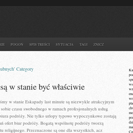
RIE
POGOŃ
SPIS TREŚCI
SYTUACJA
TAGI
ZNICZ
lubnych’ Category
Ka
po
sp
 są w stanie być właściwie
ws
wz
en
wr
śmy w stanie Eskapady last minute są niezwykle atrakcyjnym
pla
ch
sobie czasu swobodnego w ramach profesjonalnych usług
mot
iura podróży. Nie tylko urlopy typowo wypoczynkowe zostają
pr
dz
ań ofert biur podróży. Bogatą wspólnotę podróży tworzą
ma
u religijnego. Przeznaczone są one dla wszystkich, acz
Cz