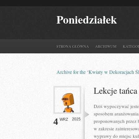
Poniedziałek
STRONA GŁÓWNA
ARCHIWUM
KATEGO
Archive for the ‘Kwiaty w Dekoracjach Ś
Lekcje tańca
Dziś wypoczywać jeste
sposobem aranżowania 
4
2025
WRZ
proponowanych przez b
w zakresie zainteresow
wyprawy do miejsc kult