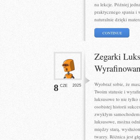
na lekcje. Później jed
praktycznego spania i
naturalnie dzięki mate
CONTINUE
Zegarki Luks
Wyrafinowan
Wyobraź sobie, że masz
8
2025
CZE
Twoim statusie i wyra
luksusowe to nie tylko
osobistej historii suk
zwykłym samochodem a 
luksusowe, można odnie
między starą, wysłużo
twarzy. Różnica jest g