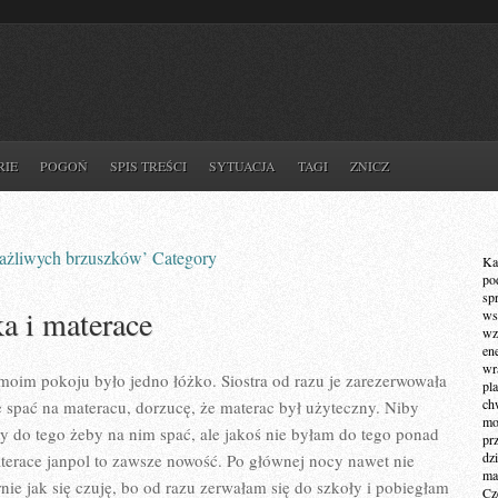
RIE
POGOŃ
SPIS TREŚCI
SYTUACJA
TAGI
ZNICZ
wrażliwych brzuszków’ Category
Ka
po
sp
a i materace
ws
wz
en
wr
oim pokoju było jedno łóżko. Siostra od razu je zarezerwowała
pla
ch
e spać na materacu, dorzucę, że materac był użyteczny. Niby
mot
 do tego żeby na nim spać, ale jakoś nie byłam do tego ponad
pr
dz
terace janpol to zawsze nowość. Po głównej nocy nawet nie
ma
nie jak się czuję, bo od razu zerwałam się do szkoły i pobiegłam
Cz