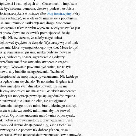
tpliwości i trudniejszych dni. Czasem takim impulsem
że być szczera rozmowa, ciekawy podcast, osobista
storia przeczytana w książce albo
blog inspiracyjny
który
maga zobaczyć, że wiele osób mierzy się z podobnymi
taniami i mimo to szuka własnej drogi. Monotonia
ęsto wynika także z braku wyzwań. Kiedy wszystko jest
yt przewidywalne, człowiek przestaje czuć, że się
zwija. Nie oznacza to, że należy natychmiast
dejmować ryzykowne decyzje. Wystarczy wybrać małe
zwanie, które wymaga lekkiego wysiłku. Może to być
esiąc regularnego pisania, nauka podstaw nowego
zyka, codzienny spacer, ograniczenie słodyczy,
orządkowanie finansów albo stworzenie czegoś
asnego. Wyzwanie powinno być realne, ale na tyle
ekawe, aby budziło zaangażowanie. Trzeba też
akceptować, że motywacja bywa zmienna. Nie każdego
ia będzie nam się chciało. To normalne. Błędem jest
aktowanie słabszych dni jako dowodu, że się nie
dajemy albo że cel nie ma sensu. W takich momentach
rdziej niż motywacja przydaje się łagodna dyscyplina.
e surowość, nie karanie siebie, ale umiejętność
konania małego kroku mimo braku idealnego nastroju.
asem wystarczy zrobić minimum, aby nie zerwać
ągłości. Ogromne znaczenie ma również odpoczynek.
ak motywacji bywa mylony z przemęczeniem. Jeśli
łowiek od dawna działa ponad siły, żadna technika
tywacyjna nie pomoże tak dobrze jak sen, cisza i
generacja. Warto nauczyć się rozpoznawać, czy naprawdę