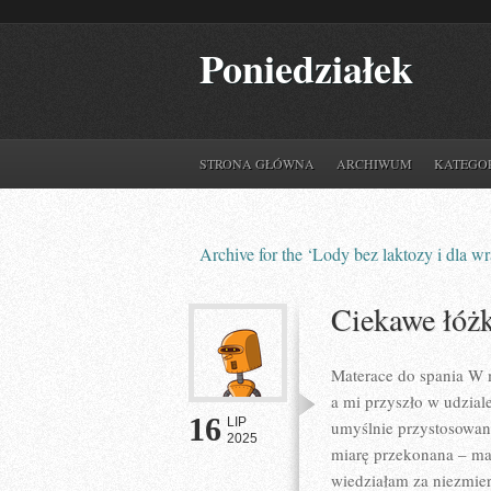
Poniedziałek
STRONA GŁÓWNA
ARCHIWUM
KATEGO
Archive for the ‘Lody bez laktozy i dla 
Ciekawe łóżk
Materace do spania W m
a mi przyszło w udzial
16
LIP
umyślnie przystosowany
2025
miarę przekonana – ma
wiedziałam za niezmier