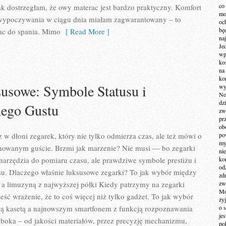
co
nak dostrzegłam, że owy materac jest bardzo praktyczny. Komfort
mo
 wypoczywania w ciągu dnia miałam zagwarantowany – to
och
bę
rac do spania. Mimo
[ Read More ]
na
Je
wp
ko
na
ko
usowe: Symbole Statusu i
wy
No
dz
ego Gustu
zw
pr
ob
 w dłoni zegarek, który nie tylko odmierza czas, ale też mówi o
po
my
finowanym guście. Brzmi jak marzenie? Nie musi — bo zegarki
ni
 narzędzia do pomiaru czasu, ale prawdziwe symbole prestiżu i
kom
od
cesu. Dlaczego właśnie luksusowe zegarki? To jak wybór między
zd
limuzyną z najwyższej półki Kiedy patrzymy na zegarki
zw
Mo
ść wrażenie, że to coś więcej niż tylko gadżet. To jak wybór
żyj
ną kasetą a najnowszym smartfonem z funkcją rozpoznawania
o 
je
łęboka – od jakości materiałów, przez precyzję mechanizmu,
po