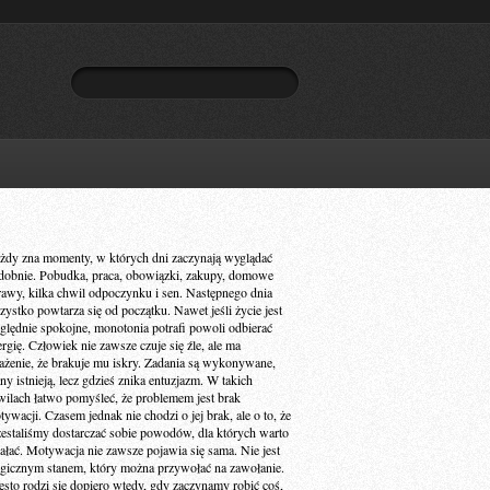
żdy zna momenty, w których dni zaczynają wyglądać
dobnie. Pobudka, praca, obowiązki, zakupy, domowe
rawy, kilka chwil odpoczynku i sen. Następnego dnia
zystko powtarza się od początku. Nawet jeśli życie jest
ględnie spokojne, monotonia potrafi powoli odbierać
ergię. Człowiek nie zawsze czuje się źle, ale ma
ażenie, że brakuje mu iskry. Zadania są wykonywane,
ny istnieją, lecz gdzieś znika entuzjazm. W takich
wilach łatwo pomyśleć, że problemem jest brak
ywacji. Czasem jednak nie chodzi o jej brak, ale o to, że
zestaliśmy dostarczać sobie powodów, dla których warto
iałać. Motywacja nie zawsze pojawia się sama. Nie jest
gicznym stanem, który można przywołać na zawołanie.
ęsto rodzi się dopiero wtedy, gdy zaczynamy robić coś,