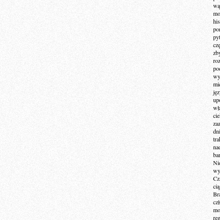
wą
mo
hi
po
py
cz
zb
ro
po
wy
mi
ję
up
wł
ci
za
dn
tr
na
ba
Ni
wy
Cz
ci
Br
cz
mo
re