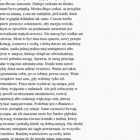
 ma dla nas znaczenie. Dlatego czekanie na idealny
ment bywa pułapką. Można długo czekać, aż przyjdzie
ota na zmianę, a ona nie nadejdzie, jeśli każdy dzień
dzie wyglądał dokładnie tak samo. Czasem trzeba
jpierw poruszyć codzienność, aby energia wróciła.
dnym ze sposobów na przełamanie monotonii jest
rowadzenie małych nowości. Nie muszą być wielkie ani
sztowne. Może to być inna trasa spaceru, nowy przepis
 kolację, rozmowa z osobą, z którą dawno nie mieliśmy
ntaktu, nauka jednej praktycznej umiejętności albo
jście w miejsce, którego dotąd nie odwiedzaliśmy.
wość pobudza uwagę. Sprawia, że mózg przestaje
iałać wyłącznie automatycznie. Dzięki temu nawet
ykły dzień może nabrać świeżości. Ważne jest także
zypomnienie sobie, po co robimy pewne rzeczy. Wiele
owiązków traci sens, gdy widzimy tylko ich
wtarzalność. Praca może wydawać się nużąca, jeśli
ślimy wyłącznie o zadaniach. Ale jeśli zobaczymy w
ej sposób na utrzymanie niezależności, rozwój
petencji albo realizację większego celu, łatwiej
zyskać zaangażowanie. Podobnie jest z dbaniem o
rowie, porządek czy relacje. Same czynności bywają
yczajne, ale ich znaczenie może być bardzo głębokie.
tywację wzmacnia również kontakt z ludźmi, którzy
ą uważnie i potrafią dzielić się dobrą energią. Nie chodzi
sztuczny entuzjazm ani ciągłe powtarzanie, że wszystko
st możliwe. Bardziej wartościowe są osoby, które
kazują, że można iść do przodu mimo zmęczenia,