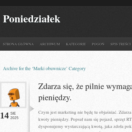
Poniedziałek
STRONA GŁÓWNA
ARCHIWUM
KATEGORIE
POGOŃ
SPIS TREŚCI
Archive for the ‘Marki obuwnicze’ Category
Zdarza się, że pilnie wyma
pieniędzy.
Czym jest marketing nie będę tu objaśniać. Zdarz
14
SIE
2025
kwoty pieniędzy. Popsuł nam się pojazd, sprzęt RT
dysponujemy wystarczającą kwotą, jaka zdoła po