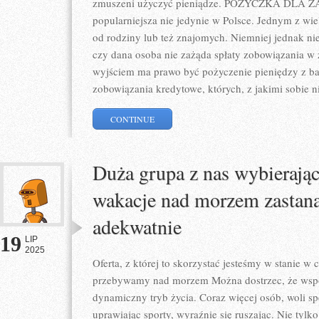
zmuszeni użyczyć pieniądze. POŻYCZKA DLA ZA
popularniejsza nie jedynie w Polsce. Jednym z wie
od rodziny lub też znajomych. Niemniej jednak ni
czy dana osoba nie zażąda spłaty zobowiązania w
wyjściem ma prawo być pożyczenie pieniędzy z ba
zobowiązania kredytowe, których, z jakimi sobie n
CONTINUE
Duża grupa z nas wybierając 
wakacje nad morzem zastana
adekwatnie
19
LIP
2025
Oferta, z której to skorzystać jesteśmy w stanie w 
przebywamy nad morzem Można dostrzec, że wspó
dynamiczny tryb życia. Coraz więcej osób, woli sp
uprawiając sporty, wyraźnie się ruszając. Nie tylko