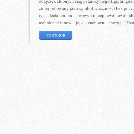
obrączek ślubnych sięga starożytnego Egiptu, gdzie
zinterpretowany jako symbol wieczności bez począ
tysiąclecia ten podstawowy koncept ewoluował, ab
techniczne innowacje, ale zachowując swoją
[ Rea
CONTINUE