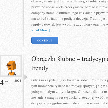
okazać, że nie jest to praca dla niego i sobie z nią
prawo posiadać wiele rzeczywiście bardzo istotn
company name. Skutkiem tego zakładanie prywatn
ma to być świadomie podjęta decyzja. Trudno jest
reguły człowiek jest wybitnie zagubiony oraz nie 
Read More ]
CONTINUE
Obrączki ślubne – tradycyjn
trendy
Gdy księża pytają „czy bierzesz sobie…” i młoda
4
2025
CZE
tym momencie tysiące lat tradycji spotykają się z
jednym, małym złotym kręgu. Obrączka ślubna to 
zostanie z parą na resztę życia, dlatego jej wybór s
decyzji w przygotowaniach do ślubu – równie istotn