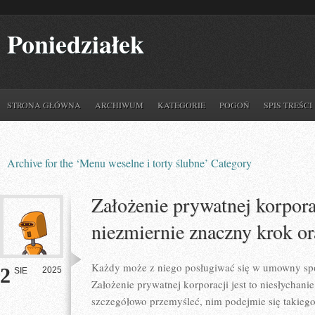
Poniedziałek
STRONA GŁÓWNA
ARCHIWUM
KATEGORIE
POGOŃ
SPIS TREŚCI
Archive for the ‘Menu weselne i torty ślubne’ Category
Założenie prywatnej korporac
niezmiernie znaczny krok o
Każdy może z niego posługiwać się w umowny sp
2
2025
SIE
Założenie prywatnej korporacji jest to niesłychan
szczegółowo przemyśleć, nim podejmie się takieg