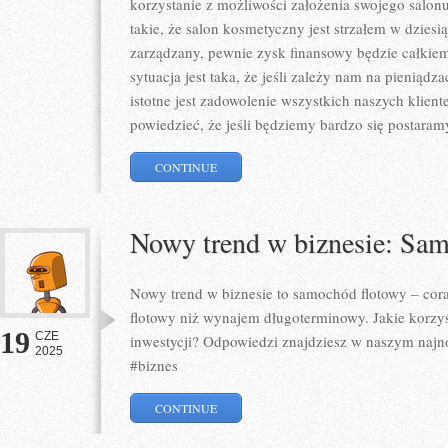
korzystanie z możliwości założenia swojego salon
takie, że salon kosmetyczny jest strzałem w dziesią
zarządzany, pewnie zysk finansowy będzie całkie
sytuacja jest taka, że jeśli zależy nam na pieniądz
istotne jest zadowolenie wszystkich naszych klien
powiedzieć, że jeśli będziemy bardzo się postaram
CONTINUE
Nowy trend w biznesie: Sa
Nowy trend w biznesie to samochód flotowy – coraz
flotowy niż wynajem długoterminowy. Jakie korzyś
19
CZE
inwestycji? Odpowiedzi znajdziesz w naszym naj
2025
#biznes
CONTINUE