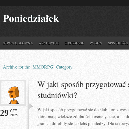
Poniedziałek
STRONA GŁÓWNA
ARCHIWUM
KATEGORIE
POGOŃ
SPIS TREŚCI
Archive for the ‘MMORPG’ Category
W jaki sposób przygotować s
studniówki?
W jaki sposób przygotować się do ślubu oraz wese
29
CZE
2025
które mają większe zdolności kosmetyczne, a na d
granicą dorobiły się jakichś pieniędzy. Dla takow