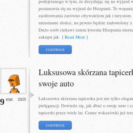
podejrzanego w tym, że decydując się na wyjazd 
postanawia się na wyjazd do Hiszpanii. To wspani
zaoferowania zarówno obywatelom jak i turystom. 
nieustanne słońce, na pewno będzie zadowolony z w
Dużo osób ciekawi zatem kwestia Hiszpania nier
zakupu jak
[ Read More ]
CONTINUE
Luksusowa skórzana tapicerk
swoje auto
Luksusowa skórzana tapicerka jest nie tylko eleg
9
2025
KWI
pielęgnacji. Dowiedz się, jak dbać o swoje auto i 
tapicerki przez wiele lat. Cenne wskazówki już ter
CONTINUE