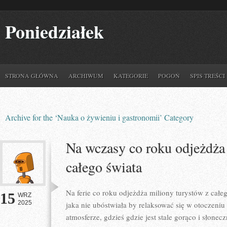
Poniedziałek
STRONA GŁÓWNA
ARCHIWUM
KATEGORIE
POGOŃ
SPIS TREŚCI
Archive for the ‘Nauka o żywieniu i gastronomii’ Category
Na wczasy co roku odjeżdża
całego świata
Na ferie co roku odjeżdża miliony turystów z całe
15
WRZ
2025
jaka nie ubóstwiała by relaksować się w otoczeniu
atmosferze, gdzieś gdzie jest stale gorąco i słonec