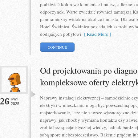
podziwiać kolorowe kamienice i ratusz, a liczne ka
odpoczynek. Warto zwiedzić również tamtejszą Ka
panoramiczny widok na okolicę i miasto. Dla osób,
Hotel Świdnica, Świdnica posiada ich szeroki wybó
dodających pobytowi
[ Read More ]
CONTINUE
Od projektowania po diagno
kompleksowe oferty elektry
Naprawy instalacji elektrycznej – samodzielnie c
26
KWI
2025
elektryki w mieszkaniu mogą być powszechną opcją
majsterkowanie, lecz nie zawsze własnoręczne dz
naprawy, jak choćby wymiana kontaktu czy zawies
zrobić bez specjalistycznej wiedzy, jednak bardzi
sobą spore niebezpieczeństwo. Rażenie prądem lu