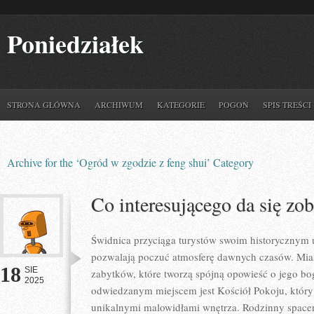
Poniedziałek
STRONA GŁÓWNA
ARCHIWUM
KATEGORIE
POGOŃ
SPIS TREŚCI
Archive for the ‘Ogród w zgodzie z feng shui’ Category
Co interesującego da się z
Świdnica przyciąga turystów swoim historycznym 
pozwalają poczuć atmosferę dawnych czasów. Miast
18
SIE
zabytków, które tworzą spójną opowieść o jego boga
2025
odwiedzanym miejscem jest Kościół Pokoju, któr
unikalnymi malowidłami wnętrza. Rodzinny space