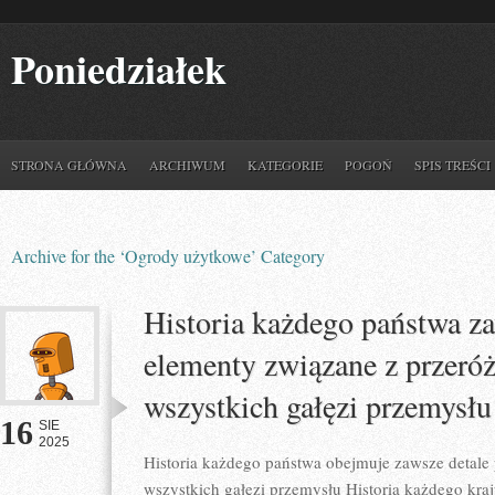
Poniedziałek
STRONA GŁÓWNA
ARCHIWUM
KATEGORIE
POGOŃ
SPIS TREŚCI
Archive for the ‘Ogrody użytkowe’ Category
Historia każdego państwa z
elementy związane z przeró
wszystkich gałęzi przemysłu
16
SIE
2025
Historia każdego państwa obejmuje zawsze detale
wszystkich gałęzi przemysłu Historia każdego kra