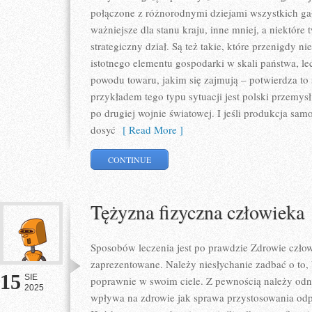
połączone z różnorodnymi dziejami wszystkich gał
ważniejsze dla stanu kraju, inne mniej, a niektóre
strategiczny dział. Są też takie, które przenigdy n
istotnego elementu gospodarki w skali państwa, le
powodu towaru, jakim się zajmują – potwierdza t
przykładem tego typu sytuacji jest polski przemysł
po drugiej wojnie światowej. I jeśli produkcja s
dosyć
[ Read More ]
CONTINUE
Tężyzna fizyczna człowieka
Sposobów leczenia jest po prawdzie Zdrowie człow
zaprezentowane. Należy niesłychanie zadbać o to,
15
SIE
poprawnie w swoim ciele. Z pewnością należy odno
2025
wpływa na zdrowie jak sprawa przystosowania odpo