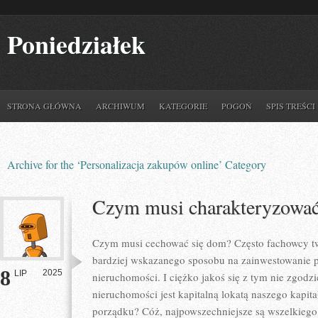
Poniedziałek
STRONA GŁÓWNA
ARCHIWUM
KATEGORIE
POGOŃ
SPIS TREŚCI
Archive for the ‘Personalizacja zakupów online’ Category
Czym musi charakteryzować
Czym musi cechować się dom? Często fachowcy tw
bardziej wskazanego sposobu na zainwestowanie p
8
2025
LIP
nieruchomości. I ciężko jakoś się z tym nie zgodzi
nieruchomości jest kapitalną lokatą naszego kapit
porządku? Cóż, najpowszechniejsze są wszelkiego