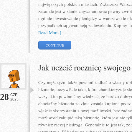
największych polskich miastach. Zwłaszcza Warsza
zasadzie jest w stanie zagwarantować pewny zwrot.
ogólnie inwestowanie pieniędzy w warszawskie n
przypadkach są gwarancją zadowolenia. Kupmy to m
Read More ]
CONTINUE
Jak uczcić rocznicę swojeg
Czy mężczyźni także powinni zadbać o własny ubi
biżuterię, oczywiście taką, która charakteryzuje si
28
CZE
wszystkim powinniśmy wiedzieć, że bardzo dobrym
2025
chociażby biżuteria ze złota została kupiona przez
właśnie skorzystaniu z owej możliwości, bez żadn
możliwość zakupić taką biżuterię, która jest nie ty
również raczej niedroga. Generalnie to jest tak, że
internetowe. W końcu na aukcjach internetowych od