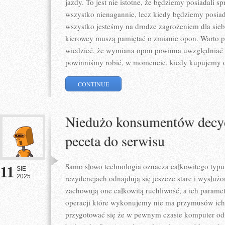
jazdy. To jest nie istotne, że będziemy posiadali 
wszystko nienagannie, lecz kiedy będziemy posia
wszystko jesteśmy na drodze zagrożeniem dla siebi
kierowcy muszą pamiętać o zmianie opon. Warto 
wiedzieć, że wymiana opon powinna uwzględniać 
powinniśmy robić, w momencie, kiedy kupujemy
CONTINUE
Niedużo konsumentów decyd
peceta do serwisu
Samo słowo technologia oznacza całkowitego typu
11
SIE
2025
rezydencjach odnajdują się jeszcze stare i wysłuż
zachowują one całkowitą ruchliwość, a ich parame
operacji które wykonujemy nie ma przymusów ic
przygotować się że w pewnym czasie komputer od