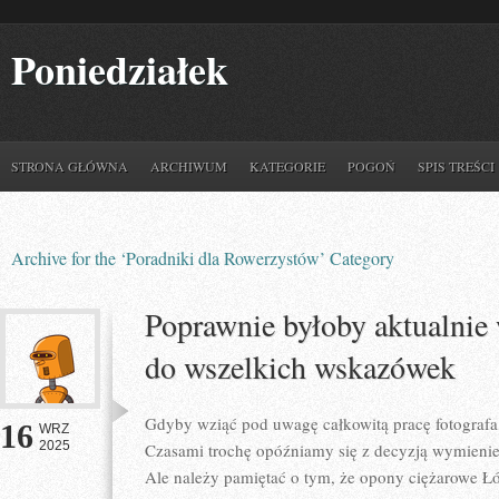
Poniedziałek
STRONA GŁÓWNA
ARCHIWUM
KATEGORIE
POGOŃ
SPIS TREŚCI
Archive for the ‘Poradniki dla Rowerzystów’ Category
Poprawnie byłoby aktualnie
do wszelkich wskazówek
Gdyby wziąć pod uwagę całkowitą pracę fotografa
16
WRZ
2025
Czasami trochę opóźniamy się z decyzją wymieni
Ale należy pamiętać o tym, że opony ciężarowe Łó