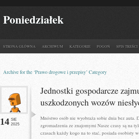
Poniedziałek
STRONA GŁÓWNA
ARCHIWUM
KATEGORIE
POGOŃ
SPIS TREŚCI
Archive for the ‘Prawo drogowe i przepisy’ Category
Jednostki gospodarcze zajm
uszkodzonych wozów niesły
Mnóstwo osób nie wyobraża sobie dnia bez auta. D
14
SIE
2025
zgromadzenia ze znajomymi Nasze czasy są na tyle
czasach każdy kogo na to stać, posiada osobisty 