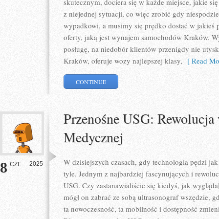
skutecznym, dociera się w każde miejsce, jakie s
z niejednej sytuacji, co więc zrobić gdy niespodzi
wypadkowi, a musimy się prędko dostać w jakieś 
oferty, jaką jest wynajem samochodów Kraków. Wy
posługę, na niedobór klientów przenigdy nie uty
Kraków, oferuje wozy najlepszej klasy,
[ Read Mor
CONTINUE
Przenośne USG: Rewolucja 
Medycznej
W dzisiejszych czasach, gdy technologia pędzi ja
8
2025
CZE
tyle. Jednym z najbardziej fascynujących i rewol
USG. Czy zastanawialiście się kiedyś, jak wygląd
mógł on zabrać ze sobą ultrasonograf wszędzie, gd
ta nowoczesność, ta mobilność i dostępność zmien