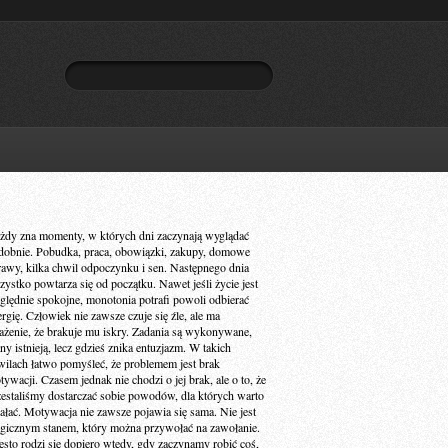
żdy zna momenty, w których dni zaczynają wyglądać
dobnie. Pobudka, praca, obowiązki, zakupy, domowe
rawy, kilka chwil odpoczynku i sen. Następnego dnia
zystko powtarza się od początku. Nawet jeśli życie jest
ględnie spokojne, monotonia potrafi powoli odbierać
ergię. Człowiek nie zawsze czuje się źle, ale ma
ażenie, że brakuje mu iskry. Zadania są wykonywane,
ny istnieją, lecz gdzieś znika entuzjazm. W takich
wilach łatwo pomyśleć, że problemem jest brak
ywacji. Czasem jednak nie chodzi o jej brak, ale o to, że
zestaliśmy dostarczać sobie powodów, dla których warto
iałać. Motywacja nie zawsze pojawia się sama. Nie jest
gicznym stanem, który można przywołać na zawołanie.
ęsto rodzi się dopiero wtedy, gdy zaczynamy robić coś,