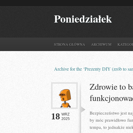
Poniedziałek
STRONA GŁÓWNA
ARCHIWUM
KATEGO
Archive for the ‘Prezenty DIY (zrób to s
Zdrowie to b
funkcjonowa
Bezpieczeństwo jest na
18
WRZ
2025
by móc prawidłowo fun
tempa, to jednakże niek