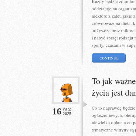
Każdy będzie zdumiony
oddziałuje na organizm
niektóre z zalet, jakie
zrównoważona dieta, kt
odżywcze oraz mikroele
i nabyć sprzęt rodzaju
sporty, czasami w zupe
CONTINUE
To jak ważne
życia jest da
Co to naprawdę będzie?
16
WRZ
2025
ogłoszeniowych, oferu
niewielką opłatą a co p
tematyczne witryny są p