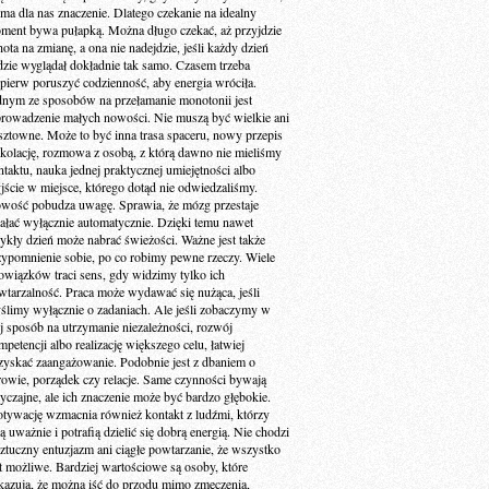
 ma dla nas znaczenie. Dlatego czekanie na idealny
ment bywa pułapką. Można długo czekać, aż przyjdzie
ota na zmianę, a ona nie nadejdzie, jeśli każdy dzień
dzie wyglądał dokładnie tak samo. Czasem trzeba
jpierw poruszyć codzienność, aby energia wróciła.
dnym ze sposobów na przełamanie monotonii jest
rowadzenie małych nowości. Nie muszą być wielkie ani
sztowne. Może to być inna trasa spaceru, nowy przepis
 kolację, rozmowa z osobą, z którą dawno nie mieliśmy
ntaktu, nauka jednej praktycznej umiejętności albo
jście w miejsce, którego dotąd nie odwiedzaliśmy.
wość pobudza uwagę. Sprawia, że mózg przestaje
iałać wyłącznie automatycznie. Dzięki temu nawet
ykły dzień może nabrać świeżości. Ważne jest także
zypomnienie sobie, po co robimy pewne rzeczy. Wiele
owiązków traci sens, gdy widzimy tylko ich
wtarzalność. Praca może wydawać się nużąca, jeśli
ślimy wyłącznie o zadaniach. Ale jeśli zobaczymy w
ej sposób na utrzymanie niezależności, rozwój
petencji albo realizację większego celu, łatwiej
zyskać zaangażowanie. Podobnie jest z dbaniem o
rowie, porządek czy relacje. Same czynności bywają
yczajne, ale ich znaczenie może być bardzo głębokie.
tywację wzmacnia również kontakt z ludźmi, którzy
ą uważnie i potrafią dzielić się dobrą energią. Nie chodzi
sztuczny entuzjazm ani ciągłe powtarzanie, że wszystko
st możliwe. Bardziej wartościowe są osoby, które
kazują, że można iść do przodu mimo zmęczenia,