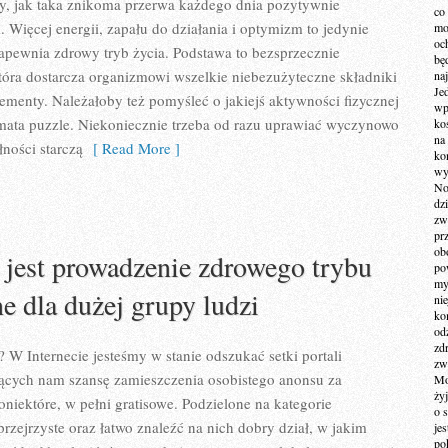
, jak taka znikoma przerwa każdego dnia pozytywnie
co
. Więcej energii, zapału do działania i optymizm to jedynie
mo
och
 zapewnia zdrowy tryb życia. Podstawa to bezsprzecznie
bę
óra dostarcza organizmowi wszelkie niebezużyteczne składniki
na
Je
menty. Należałoby też pomyśleć o jakiejś aktywności fizycznej
wp
 mata puzzle. Niekoniecznie trzeba od razu uprawiać wyczynowo
ko
na
łności starczą
[ Read More ]
ko
wy
No
dz
zw
pr
ob
 jest prowadzenie zdrowego trybu
po
my
ne dla dużej grupy ludzi
ni
kom
od
zd
 W Internecie jesteśmy w stanie odszukać setki portali
zw
jących nam szansę zamieszczenia osobistego anonsu za
Mo
żyj
oniektóre, w pełni gratisowe. Podzielone na kategorie
o 
rzejrzyste oraz łatwo znaleźć na nich dobry dział, w jakim
je
po