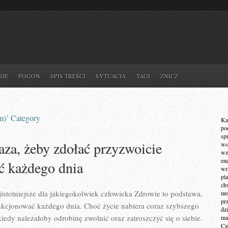
RIE
POGOŃ
SPIS TREŚCI
SYTUACJA
TAGI
ZNICZ
am)’ Category
Ka
po
sp
aza, żeby zdołać przyzwoicie
ws
wz
en
ć każdego dnia
wr
pla
ch
jistotniejsze dla jakiegokolwiek człowieka Zdrowie to podstawa,
mot
pr
kcjonować każdego dnia. Choć życie nabiera coraz szybszego
dz
iedy należałoby odrobinę zwolnić oraz zatroszczyć się o siebie.
ma
Cz