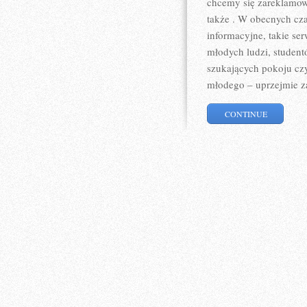
chcemy się zareklamowa
także . W obecnych cza
informacyjne, takie se
młodych ludzi, studen
szukających pokoju cz
młodego – uprzejmie 
CONTINUE