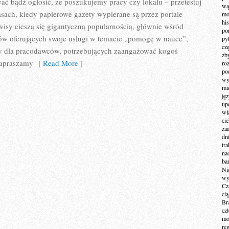
ć bądź ogłosić, że poszukujemy pracy czy lokalu – przetestuj
wą
sach, kiedy papierowe gazety wypierane są przez portale
mo
hi
rwisy cieszą się gigantyczną popularnością, głównie wśród
po
tów oferujących swoje usługi w temacie „pomogę w nauce”,
py
cz
y dla pracodawców, potrzebujących zaangażować kogoś
zb
zapraszamy
[ Read More ]
ro
po
wy
mi
ję
up
wł
ci
za
dn
tr
na
ba
Ni
wy
Cz
ci
Br
cz
mo
re