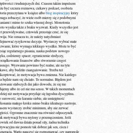
tpliwości i trudniejszych dni. Czasem takim impulsem
że być szczera rozmowa, ciekawy podcast, osobista
storia przeczytana w książce albo
blog inspiracyjny
który
maga zobaczyć, że wiele osób mierzy się z podobnymi
taniami i mimo to szuka własnej drogi. Monotonia
ęsto wynika także z braku wyzwań. Kiedy wszystko jest
yt przewidywalne, człowiek przestaje czuć, że się
zwija. Nie oznacza to, że należy natychmiast
dejmować ryzykowne decyzje. Wystarczy wybrać małe
zwanie, które wymaga lekkiego wysiłku. Może to być
esiąc regularnego pisania, nauka podstaw nowego
zyka, codzienny spacer, ograniczenie słodyczy,
orządkowanie finansów albo stworzenie czegoś
asnego. Wyzwanie powinno być realne, ale na tyle
ekawe, aby budziło zaangażowanie. Trzeba też
akceptować, że motywacja bywa zmienna. Nie każdego
ia będzie nam się chciało. To normalne. Błędem jest
aktowanie słabszych dni jako dowodu, że się nie
dajemy albo że cel nie ma sensu. W takich momentach
rdziej niż motywacja przydaje się łagodna dyscyplina.
e surowość, nie karanie siebie, ale umiejętność
konania małego kroku mimo braku idealnego nastroju.
asem wystarczy zrobić minimum, aby nie zerwać
ągłości. Ogromne znaczenie ma również odpoczynek.
ak motywacji bywa mylony z przemęczeniem. Jeśli
łowiek od dawna działa ponad siły, żadna technika
tywacyjna nie pomoże tak dobrze jak sen, cisza i
generacja. Warto nauczyć się rozpoznawać, czy naprawdę