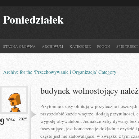
Poniedziałek
STRONA GŁÓWNA
ARCHIWUM
KATEGORIE
POGOŃ
SPIS TREŚCI
Archive for the ‘Przechowywanie i Organizacja’ Category
budynek wolnostojący należ
Przytomne czasy obfitują w pożyteczne i oszczę
przyozdobić każde wnętrze, dodają przytulności, e
9
2025
WRZ
wygodę obywatelom. Jednakże żeby dywany bez us
fascynująco, jest konieczne je dokładnie czyścić 
często jest nie zadowalające, w związku z tym cza