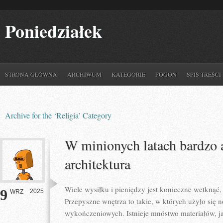
Poniedziałek
STRONA GŁÓWNA
ARCHIWUM
KATEGORIE
POGOŃ
SPIS TREŚCI
Archive for the ‘Religia’ Category
W minionych latach bardzo a
architektura
Wiele wysiłku i pieniędzy jest konieczne wetkną
9
2025
WRZ
Przepyszne wnętrza to takie, w których użyło się 
wykończeniowych. Istnieje mnóstwo materiałów, j