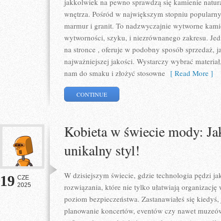
jakkolwiek na pewno sprawdzą się kamienie natur
wnętrza. Pośród w największym stopniu popularny
marmur i granit. To nadzwyczajnie wytworne kami
wytworności, szyku, i niezrównanego zakresu. Jed
na stronce , oferuje w podobny sposób sprzedaż, j
najważniejszej jakości. Wystarczy wybrać materiał
nam do smaku i złożyć stosowne
[ Read More ]
CONTINUE
Kobieta w świecie mody: Ja
unikalny styl!
W dzisiejszym świecie, gdzie technologia pędzi ja
19
CZE
2025
rozwiązania, które nie tylko ułatwiają organizacj
poziom bezpieczeństwa. Zastanawiałeś się kiedyś
planowanie koncertów, eventów czy nawet muzeów?