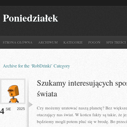
Poniedziałek
STRONA GŁÓWNA
ARCHIWUM
KATEGORIE
POGOŃ
SPIS TREŚCI
Archive for the ‘RobDrinki’ Category
Szukamy interesujących spo
świata
Czy możemy uratować naszą planetę? Bez większeg
4
2025
SIE
otaczający nas świat. W końcu fakty są takie, że j
będziemy mogli potem pluć się w brodę. Bo prze