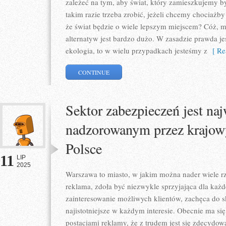
zależeć na tym, aby świat, który zamieszkujemy by
takim razie trzeba zrobić, jeżeli chcemy chociażby
że świat będzie o wiele lepszym miejscem? Cóż, m
alternatyw jest bardzo dużo. W zasadzie prawda jes
ekologia, to w wielu przypadkach jesteśmy z
[ Re
CONTINUE
Sektor zabezpieczeń jest n
nadzorowanym przez krajowy
Polsce
11
LIP
2025
Warszawa to miasto, w jakim można nader wiele 
reklama, zdoła być niezwykle sprzyjająca dla każd
zainteresowanie możliwych klientów, zachęca do sko
najistotniejsze w każdym interesie. Obecnie ma się
postaciami reklamy, że z trudem jest się zdecydo