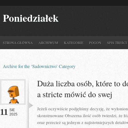
Poniedziałek
STRONA GŁÓWNA
ARCHIWUM
KATEGORIE
POGOŃ
SPIS TREŚCI
Archive for the ‘Sadownictwo’ Category
Duża liczba osób, które to 
a stricte mówić do swej
Jeżeli oczywiście podjęliśmy decyzję, że wyłonio
11
SIE
2025
skonstruowane Obszerna ilość osób twierdzi, że łó
oraz przecież są jednym z najistotniejszych deta