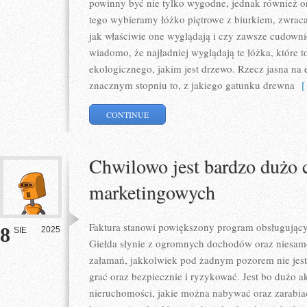
powinny być nie tylko wygodne, jednak również ora
tego wybieramy łóżko piętrowe z biurkiem, zwrac
jak właściwie one wyglądają i czy zawsze cudowni
wiadomo, że najładniej wyglądają te łóżka, które t
ekologicznego, jakim jest drzewo. Rzecz jasna na
znacznym stopniu to, z jakiego gatunku drewna
[ 
CONTINUE
Chwilowo jest bardzo dużo
marketingowych
Faktura stanowi powiększony program obsługując
8
2025
SIE
Giełda słynie z ogromnych dochodów oraz niesam
załamań, jakkolwiek pod żadnym pozorem nie jes
grać oraz bezpiecznie i ryzykować. Jest bo dużo a
nieruchomości, jakie można nabywać oraz zarabi