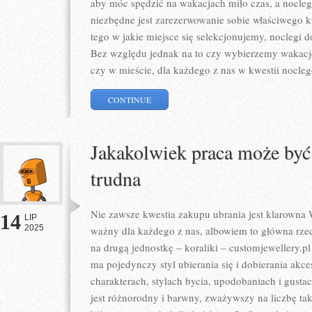
aby móc spędzić na wakacjach miło czas, a nocle
niezbędne jest zarezerwowanie sobie właściwego k
tego w jakie miejsce się selekcjonujemy, noclegi
Bez względu jednak na to czy wybierzemy wakac
czy w mieście, dla każdego z nas w kwestii nocleg
CONTINUE
Jakakolwiek praca może być
trudna
Nie zawsze kwestia zakupu ubrania jest klarowna 
14
LIP
2025
ważny dla każdego z nas, albowiem to główna rzec
na drugą jednostkę – koraliki – customjewellery.
ma pojedynczy styl ubierania się i dobierania akc
charakterach, stylach bycia, upodobaniach i gustac
jest różnorodny i barwny, zważywszy na liczbę t