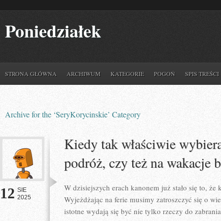
Poniedziałek
STRONA GŁÓWNA
ARCHIWUM
KATEGORIE
POGOŃ
SPIS TREŚCI
Archive for the ‘SeryKorycinskie’ Category
Kiedy tak właściwie wybier
podróż, czy też na wakacje 
W dzisiejszych erach kanonem już stało się to, że 
12
SIE
2025
Wyjeżdżając na ferie musimy zatroszczyć się o wie
istotne wydają się być nie tylko rzeczy do zabrani