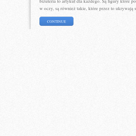
biżuteria to artykuł dla każdego. Są figury które p
w oczy, są również takie, które przez to ukrywają s
CONTINUE