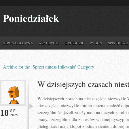
Poniedziałek
STRONA GŁÓWNA
ARCHIWUM
KATEGORIE
POGOŃ
SPIS TREŚCI
Archive for the ‘Sprzęt fitness i siłownia’ Category
W dzisiejszych czasach nies
W dzisiejszych porach na nieszczęście niezwykle
nieszczęście niezwykle trudno można znaleźć odpo
18
SIE
szczególności jeżeli zależy nam na dużych zarobka
2025
pracy, szczególnie dla znawców w danej dyscyplini
pielęgniarki mają kłopot z odnalezieniem dobrej r