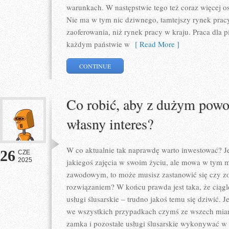
warunkach. W następstwie tego też coraz więcej o
Nie ma w tym nic dziwnego, tamtejszy rynek pracy
zaoferowania, niż rynek pracy w kraju. Praca dla pi
każdym państwie w
[ Read More ]
CONTINUE
Co robić, aby z dużym pow
własny interes?
W co aktualnie tak naprawdę warto inwestować? Jeś
26
CZE
2025
jakiegoś zajęcia w swoim życiu, ale mowa w tym m
zawodowym, to może musisz zastanowić się czy zo
rozwiązaniem? W końcu prawda jest taka, że ciąg
usługi ślusarskie – trudno jakoś temu się dziwić.
we wszystkich przypadkach czymś ze wszech miar i
zamka i pozostałe usługi ślusarskie wykonywać w 