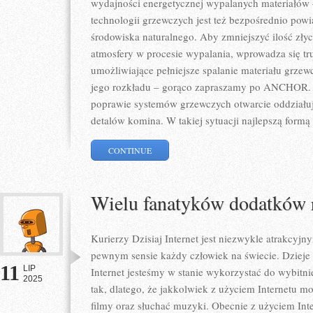
wydajności energetycznej wypalanych materiał
technologii grzewczych jest też bezpośrednio pow
środowiska naturalnego. Aby zmniejszyć ilość zły
atmosfery w procesie wypalania, wprowadza się tr
umożliwiające pełniejsze spalanie materiału grze
jego rozkładu – gorąco zapraszamy po ANCHOR. D
poprawie systemów grzewczych otwarcie oddziałuj
detalów komina. W takiej sytuacji najlepszą formą
CONTINUE
Wielu fanatyków dodatków
Kurierzy Dzisiaj Internet jest niezwykle atrakcyj
pewnym sensie każdy człowiek na świecie. Dzieje s
11
LIP
Internet jesteśmy w stanie wykorzystać do wybitnie
2025
tak, dlatego, że jakkolwiek z użyciem Internetu 
filmy oraz słuchać muzyki. Obecnie z użyciem I