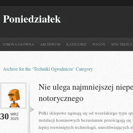
Poniedziałek
STRONA GŁÓWNA
ARCHIWUM
KATEGORIE
POGOŃ
SPIS TREŚCI
Archive for the ‘Techniki Ogrodnicze’ Category
Nie ulega najmniejszej nie
notorycznego
Półki sklepowe uginają się od wszelakiego typu s
30
WRZ
2025
instalacji kominowych bezustannie prześcigają si
lepiej rozwiniętych technologii, umożliwiających