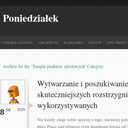
Poniedziałek
STRONA GŁÓWNA
ARCHIWUM
KATEGORIE
POGOŃ
SPIS TREŚCI
Archive for the ‘Terapia punktów spustowych’ Category
Wytwarzanie i poszukiwani
skuteczniejszych rozstrzygn
wykorzystywanych
8
2025
SIE
Nie każdy zdaje sobie sprawę z tego, niemniej jed
dużo Prace nad różnego typu tkaninami trwają od