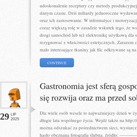
udoskonalenie receptury czy metody produkcyjne
danym czasie. Dziś miliardy jednoroczne wydawa
oraz ich zastosowanie. W informatyce i motoryzac
coraz większą rolę w zasadzie wskutek tego, że w
drogi samochód lub też elektronikę użytkową dla
rezygnować z właściwości estetycznych. Zarazem c
mało interesujące tkaniny jak filc odkrywane są n
CONTINUE
Gastronomia jest sferą gospo
się rozwija oraz ma przed so
Dla wiele osób wesele to najważniejszy dzień w ż
29
LIP
2025
długie lata wspólnego życia. Wejdź także na http://
można odszukać za pośrednictwem sieci, wystarc
hasło obeznana fotografia ślubna. źródło