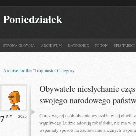
Poniedziałek
STRONA GŁÓWNA
ARCHIWUM
KATEGORIE
POGOŃ
SPIS TREŚCI
Archive for the ‘Trójmiasto’ Category
Obywatele niesłychanie częs
swojego narodowego państ
Coraz więcej osób obecnie wyjeżdża w tej chwili 
7
2025
SIE
wątpliwego Ludzie adorują robić fotki, nie ma w t
wspaniały sposób na zachowanie ślicznych wspomni