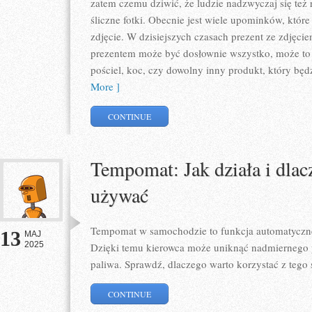
zatem czemu dziwić, że ludzie nadzwyczaj się też 
śliczne fotki. Obecnie jest wiele upominków, któr
zdjęcie. W dzisiejszych czasach prezent ze zdjęcie
prezentem może być dosłownie wszystko, może to
pościel, koc, czy dowolny inny produkt, który bę
More ]
CONTINUE
Tempomat: Jak działa i dlac
używać
Tempomat w samochodzie to funkcja automatyczne
13
MAJ
2025
Dzięki temu kierowca może uniknąć nadmiernego p
paliwa. Sprawdź, dlaczego warto korzystać z tego
CONTINUE