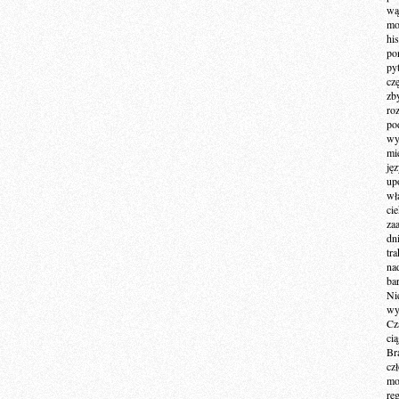
wą
mo
hi
po
py
cz
zb
ro
po
wy
mi
ję
up
wł
ci
za
dn
tr
na
ba
Ni
wy
Cz
ci
Br
cz
mo
re