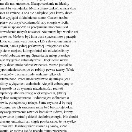
 ma dla nas znaczenie. Dlatego czekanie na idealny
ment bywa pułapką. Można długo czekać, aż przyjdzie
ota na zmianę, a ona nie nadejdzie, jeśli każdy dzień
dzie wyglądał dokładnie tak samo. Czasem trzeba
jpierw poruszyć codzienność, aby energia wróciła.
dnym ze sposobów na przełamanie monotonii jest
rowadzenie małych nowości. Nie muszą być wielkie ani
sztowne. Może to być inna trasa spaceru, nowy przepis
 kolację, rozmowa z osobą, z którą dawno nie mieliśmy
ntaktu, nauka jednej praktycznej umiejętności albo
jście w miejsce, którego dotąd nie odwiedzaliśmy.
wość pobudza uwagę. Sprawia, że mózg przestaje
iałać wyłącznie automatycznie. Dzięki temu nawet
ykły dzień może nabrać świeżości. Ważne jest także
zypomnienie sobie, po co robimy pewne rzeczy. Wiele
owiązków traci sens, gdy widzimy tylko ich
wtarzalność. Praca może wydawać się nużąca, jeśli
ślimy wyłącznie o zadaniach. Ale jeśli zobaczymy w
ej sposób na utrzymanie niezależności, rozwój
petencji albo realizację większego celu, łatwiej
zyskać zaangażowanie. Podobnie jest z dbaniem o
rowie, porządek czy relacje. Same czynności bywają
yczajne, ale ich znaczenie może być bardzo głębokie.
tywację wzmacnia również kontakt z ludźmi, którzy
ą uważnie i potrafią dzielić się dobrą energią. Nie chodzi
sztuczny entuzjazm ani ciągłe powtarzanie, że wszystko
st możliwe. Bardziej wartościowe są osoby, które
kazują, że można iść do przodu mimo zmęczenia,