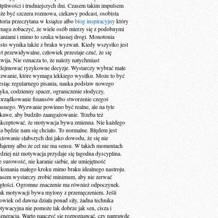
tpliwości i trudniejszych dni. Czasem takim impulsem
że być szczera rozmowa, ciekawy podcast, osobista
storia przeczytana w książce albo
blog inspiracyjny
który
maga zobaczyć, że wiele osób mierzy się z podobnymi
taniami i mimo to szuka własnej drogi. Monotonia
ęsto wynika także z braku wyzwań. Kiedy wszystko jest
yt przewidywalne, człowiek przestaje czuć, że się
zwija. Nie oznacza to, że należy natychmiast
dejmować ryzykowne decyzje. Wystarczy wybrać małe
zwanie, które wymaga lekkiego wysiłku. Może to być
esiąc regularnego pisania, nauka podstaw nowego
zyka, codzienny spacer, ograniczenie słodyczy,
orządkowanie finansów albo stworzenie czegoś
asnego. Wyzwanie powinno być realne, ale na tyle
ekawe, aby budziło zaangażowanie. Trzeba też
akceptować, że motywacja bywa zmienna. Nie każdego
ia będzie nam się chciało. To normalne. Błędem jest
aktowanie słabszych dni jako dowodu, że się nie
dajemy albo że cel nie ma sensu. W takich momentach
rdziej niż motywacja przydaje się łagodna dyscyplina.
e surowość, nie karanie siebie, ale umiejętność
konania małego kroku mimo braku idealnego nastroju.
asem wystarczy zrobić minimum, aby nie zerwać
ągłości. Ogromne znaczenie ma również odpoczynek.
ak motywacji bywa mylony z przemęczeniem. Jeśli
łowiek od dawna działa ponad siły, żadna technika
tywacyjna nie pomoże tak dobrze jak sen, cisza i
generacja. Warto nauczyć się rozpoznawać, czy naprawdę