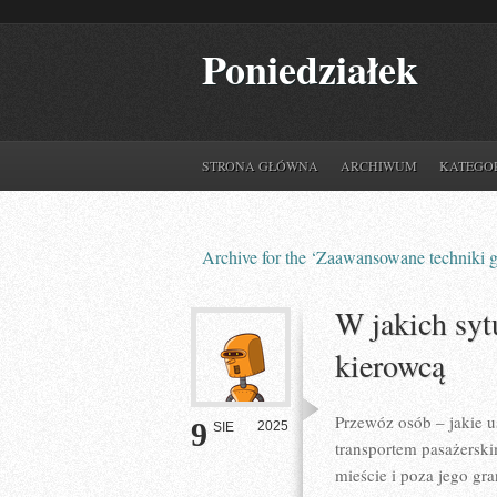
Poniedziałek
STRONA GŁÓWNA
ARCHIWUM
KATEGO
Archive for the ‘Zaawansowane techniki 
W jakich syt
kierowcą
Przewóz osób – jakie us
9
2025
SIE
transportem pasażersk
mieście i poza jego gra