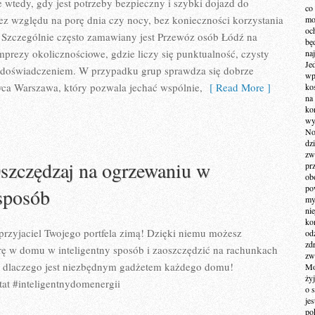
e wtedy, gdy jest potrzeby bezpieczny i szybki dojazd do
co
ez względu na porę dnia czy nocy, bez konieczności korzystania
mo
och
u. Szczególnie często zamawiany jest Przewóz osób Łódź na
bę
imprezy okolicznościowe, gdzie liczy się punktualność, czysty
na
Je
 doświadczeniem. W przypadku grup sprawdza się dobrze
wp
ca Warszawa, który pozwala jechać wspólnie,
[ Read More ]
ko
na
ko
wy
No
dz
zw
szczędzaj na ogrzewaniu w
pr
ob
po
 sposób
my
ni
kom
 przyjaciel Twojego portfela zimą! Dzięki niemu możesz
od
zd
rę w domu w inteligentny sposób i zaoszczędzić na rachunkach
zw
, dlaczego jest niezbędnym gadżetem każdego domu!
Mo
żyj
at #inteligentnydomenergii
o 
je
po