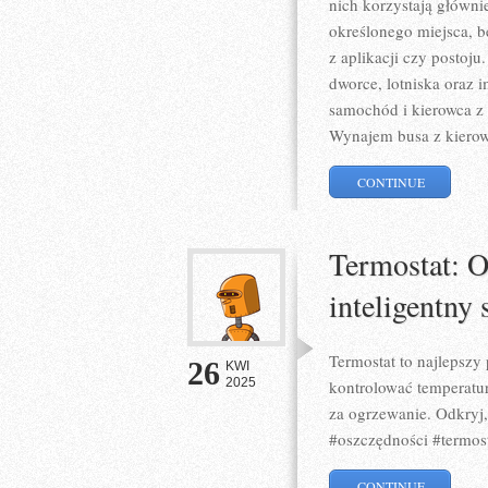
nich korzystają główni
określonego miejsca, b
z aplikacji czy postoj
dworce, lotniska oraz 
samochód i kierowca z
Wynajem busa z kierow
CONTINUE
Termostat: O
inteligentny
Termostat to najlepszy
26
KWI
2025
kontrolować temperatu
za ogrzewanie. Odkryj
#oszczędności #termost
CONTINUE