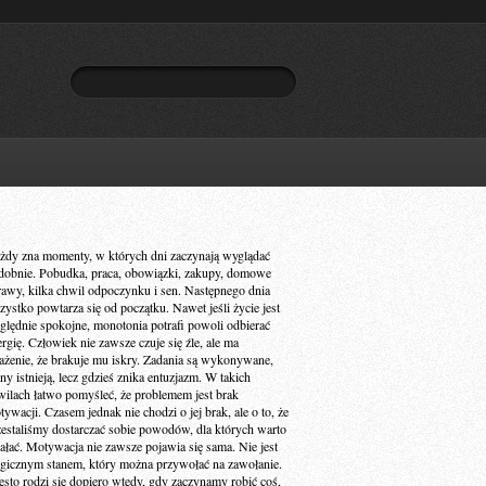
żdy zna momenty, w których dni zaczynają wyglądać
dobnie. Pobudka, praca, obowiązki, zakupy, domowe
rawy, kilka chwil odpoczynku i sen. Następnego dnia
zystko powtarza się od początku. Nawet jeśli życie jest
ględnie spokojne, monotonia potrafi powoli odbierać
ergię. Człowiek nie zawsze czuje się źle, ale ma
ażenie, że brakuje mu iskry. Zadania są wykonywane,
ny istnieją, lecz gdzieś znika entuzjazm. W takich
wilach łatwo pomyśleć, że problemem jest brak
ywacji. Czasem jednak nie chodzi o jej brak, ale o to, że
zestaliśmy dostarczać sobie powodów, dla których warto
iałać. Motywacja nie zawsze pojawia się sama. Nie jest
gicznym stanem, który można przywołać na zawołanie.
ęsto rodzi się dopiero wtedy, gdy zaczynamy robić coś,