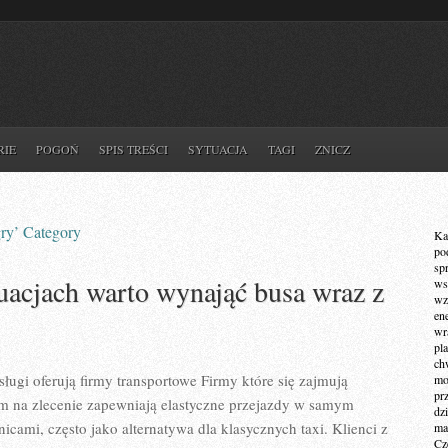
RIE
POGOŃ
SPIS TREŚCI
SYTUACJA
TAGI
ZNICZ
gry’ Category
Ka
po
sp
uacjach warto wynająć busa wraz z
ws
wz
en
wr
pla
ch
ługi oferują firmy transportowe Firmy które się zajmują
mot
pr
im na zlecenie zapewniają elastyczne przejazdy w samym
dz
nicami, często jako alternatywa dla klasycznych taxi. Klienci z
ma
Cz