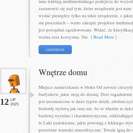
inne traktują multimedialnego podejścia do wszyst
zastanowić się nad tym, które urządzenie jest na
wydać pieniędzy tylko na takie urządzenie, z jak
stu procentach – warto zakupić projektor multimedi
jest porządnie egzekwowane. Widać, że klasyfikacj
ważna oraz korzystna. Nie
[ Read More ]
CONTINUE
Wnętrze domu
Miejsce zamieszkania w bloku Od zawsze cieszyły
budynków, jakie stoją do dzisiaj. Dziś zagadnie
12
LIP
jest urozmaicone w dużo typów detali, zdobniczych
2025
budowlę stylową jak oraz nie, bo to właśnie te dek
bardziej wyraźne i charakterystyczne, oddziałując
to Luki nadokienne, jakie powstają z lekkiego st
przeróżne warunki atmosferyczne. Trwale lgną do ś