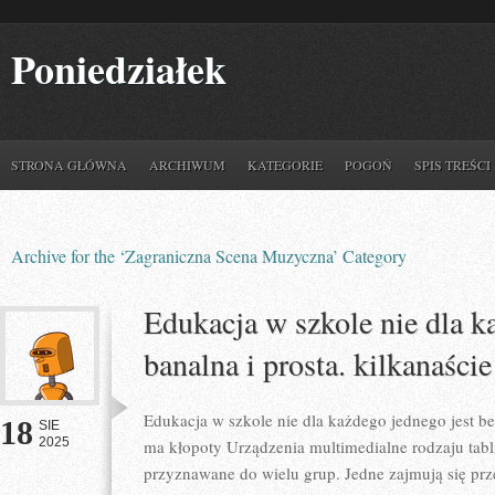
Poniedziałek
STRONA GŁÓWNA
ARCHIWUM
KATEGORIE
POGOŃ
SPIS TREŚCI
Archive for the ‘Zagraniczna Scena Muzyczna’ Category
Edukacja w szkole nie dla k
banalna i prosta. kilkanaści
Edukacja w szkole nie dla każdego jednego jest 
18
SIE
2025
ma kłopoty Urządzenia multimedialne rodzaju tabli
przyznawane do wielu grup. Jedne zajmują się prz