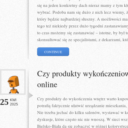
się na jeden konkretny dach nieraz mamy z tym kł
wybrać. Podoba nam się dużo z nich lecz wiemy, 
który będzie najbardziej słuszny. A możliwości 
tego też niekiedy przez dużo tygodni zastanawia
to czas możemy się zastanawiać – istotne, by był
skonsultować się ze specjalistami, z dekarzami, k
CONTINUE
Czy produkty wykończenio
online
Czy produkty do wykończenia wnętrz warto kupow
25
KWI
2025
potrafią faktycznie ułatwić urządzanie mieszkania, 
Nie trzeba jechać do kilku salonów, wystawać w k
dyskusje, które często nic nie wnoszą. W sieci wsz
Bielsko-Biała da się zobaczyć w różnej kolorystyce, 