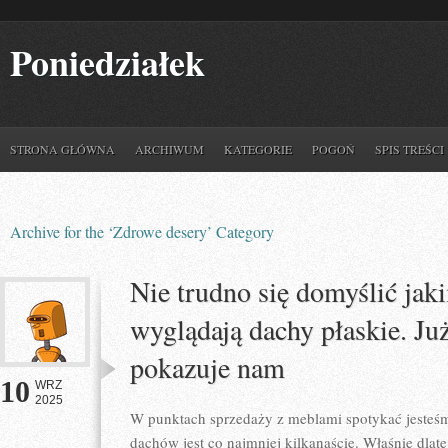
Poniedziałek
STRONA GŁÓWNA
ARCHIWUM
KATEGORIE
POGOŃ
SPIS TREŚCI
Archive for the ‘Zdrowe desery’ Category
Nie trudno się domyślić ja
wyglądają dachy płaskie. Ju
pokazuje nam
10
WRZ
2025
W punktach sprzedaży z meblami spotykać jesteś
dachów jest co najmniej kilkanaście. Właśnie dla