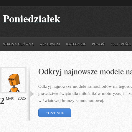
Poniedziałek
STRONA GŁÓWNA
ARCHIWUM
KATEGORIE
POGOŃ
SPIS TREŚCI
Odkryj najnowsze modele na
Odkryj najnowsze modele samochodów na tegoroc
prawdziwe święto dla miłośników motoryzacji – zo
2
2025
MAR
w światowej branży samochodowej.
CONTINUE