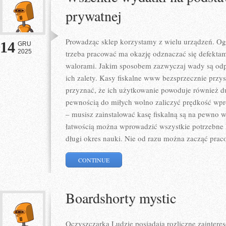
prywatnej
Prowadząc sklep korzystamy z wielu urządzeń. Ogó
14
GRU
2025
trzeba pracować ma okazję odznaczać się defektam
walorami. Jakim sposobem zazwyczaj wady są odpy
ich zalety. Kasy fiskalne www bezsprzecznie przy
przyznać, że ich użytkowanie powoduje również du
pewnością do miłych wolno zaliczyć prędkość wpr
– musisz zainstalować kasę fiskalną są na pewno 
łatwością można wprowadzić wszystkie potrzebne 
długi okres nauki. Nie od razu można zacząć prac
CONTINUE
Boardshorty mystic
Oczyszczarka Ludzie posiadają rozliczne zainteres