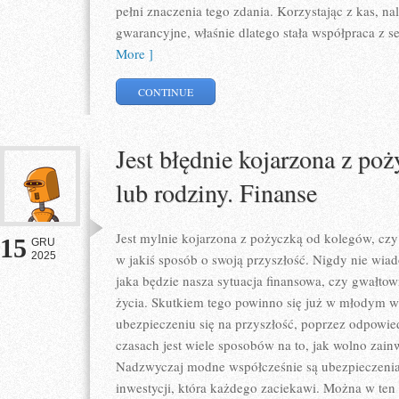
pełni znaczenia tego zdania. Korzystając z kas, n
gwarancyjne, właśnie dlatego stała współpraca z se
More ]
CONTINUE
Jest błędnie kojarzona z po
lub rodziny. Finanse
Jest mylnie kojarzona z pożyczką od kolegów, czy
15
GRU
2025
w jakiś sposób o swoją przyszłość. Nigdy nie wia
jaka będzie nasza sytuacja finansowa, czy gwałto
życia. Skutkiem tego powinno się już w młodym 
ubezpieczeniu się na przyszłość, poprzez odpowied
czasach jest wiele sposobów na to, jak wolno zai
Nadzwyczaj modne współcześnie są ubezpieczenia
inwestycji, która każdego zaciekawi. Można w ten