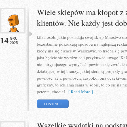
Wiele sklepów ma kłopot z
klientów. Nie każdy jest do
kilka osób, jakie posiadają swój sklep Mnóstwo os
14
GRU
2025
bezustannie poszukują sposobu na najlepszą rekl
kiedy ma się biznes w Warszawie, to trzeba się pe
jaka będzie się wyróżniać i przykuwać uwagę. Każd
nic intrygującego wymyśleć, powinna się zwrócić d
działającej w tej branży, jakiej sferą są projekty 
pewność, że z pewnością zaspokoi ona oczekiwani
graficzny, to reklama sama w sobie, to co się na ni
petenta, chociaż
[ Read More ]
CONTINUE
Wszelkie wydatki na podsta