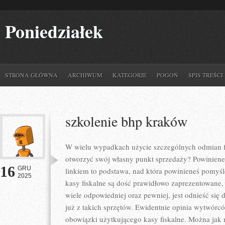
Poniedziałek
STRONA GŁÓWNA
ARCHIWUM
KATEGORIE
POGOŃ
SPIS TREŚCI
szkolenie bhp kraków
W wielu wypadkach użycie szczególnych odmian f
otworzyć swój własny punkt sprzedaży? Powinieneś
16
GRU
linkiem to podstawa, nad która powinieneś pomyśl
2025
kasy fiskalne są dość prawidłowo zaprezentowane
wiele odpowiedniej oraz pewniej, jest odnieść się d
już z takich sprzętów. Ewidentnie opinia wytwórc
obowiązki użytkującego kasy fiskalne. Można jak n