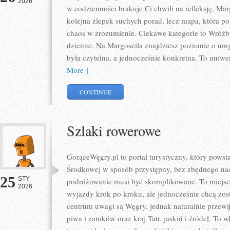
2026
w codzienności brakuje Ci chwili na refleksję, Margo
kolejna zlepek suchych porad, lecz mapa, która p
chaos w zrozumienie. Ciekawe kategorie to Wróżby
dzienne. Na Margoseila znajdziesz poznanie o um
była czytelna, a jednocześnie konkretna. To uniwe
More ]
CONTINUE
Szlaki rowerowe
GorąceWęgry.pl to portal turystyczny, który pows
Środkowej w sposób przystępny, bez zbędnego nad
25
STY
podróżowanie musi być skomplikowane. To miejsce
2026
wyjazdy krok po kroku, ale jednocześnie chcą zos
centrum uwagi są Węgry, jednak naturalnie przewija
piwa i zamków oraz kraj Tatr, jaskiń i źródeł. To wł