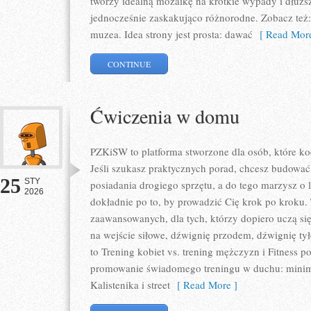
tworzy idealną mozaikę na krótkie wypady i dłuższe
jednocześnie zaskakująco różnorodne. Zobacz też:
muzea. Idea strony jest prosta: dawać
[ Read More
CONTINUE
Ćwiczenia w domu
PZKiSW to platforma stworzone dla osób, które koch
Jeśli szukasz praktycznych porad, chcesz budowa
25
STY
posiadania drogiego sprzętu, a do tego marzysz o le
2026
dokładnie po to, by prowadzić Cię krok po kroku.
zaawansowanych, dla tych, którzy dopiero uczą się
na wejście siłowe, dźwignię przodem, dźwignię ty
to Trening kobiet vs. trening mężczyzn i Fitness p
promowanie świadomego treningu w duchu: min
Kalistenika i street
[ Read More ]