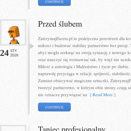
CONTINUE
Przed ślubem
ZatrzymajFaceta.pl to praktyczna przestrzeń dla ko
miłości i budować stabilny partnerstwo bez presji.
24
STY
abyś mogła zerknąć na swoją sytuację z nowego k
2026
oraz nauczyć się rozmawiać tak, by więź nie uciek
Miłość a astrologia i Małżeństwo i życie po ślubie.
naprawdę przyciąga w relacji: spójność, stabilność
Zamiast obiecywać magiczne sztuczki, ZatrzymajFa
tworzyć partnerstwo, w którym obie strony czują s
nie oznacza przywiązać na
[ Read More ]
CONTINUE
Taniec profesjonalny