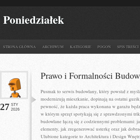
Poniedziałek
STRONA GŁÓWNA
ARCHIWUM
KATEGORIE
POGOŃ
SPIS TREŚCI
Prawo i Formalności Budow
Pusmak to serwis budowlany, który powstał z myś
modernizują mieszkanie, dopinają na ostatni guzik
27
STY
pewność, że każda praca wykonana w garażu będzie
2026
w którym sprzęt spotykają się z sprawdzonymi trik
budowlane łączą się z codziennymi problemami: ja
elementy, jak zregenerować usterkę oraz jak dobr
Ulubione kategorie to Architektura i Design Wnęt