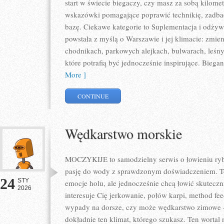
start w świecie biegaczy, czy masz za sobą kilome
wskazówki pomagające poprawić technikię, zadbać
bazę. Ciekawe kategorie to Suplementacja i odżywki
powstała z myślą o Warszawie i jej klimacie: zmie
chodnikach, parkowych alejkach, bulwarach, leśnyc
które potrafią być jednocześnie inspirujące. Bie
More ]
CONTINUE
Wędkarstwo morskie
MOCZYKIJE to samodzielny serwis o łowieniu ryb, 
pasję do wody z sprawdzonym doświadczeniem. To 
24
STY
emocje holu, ale jednocześnie chcą łowić skuteczni
2026
interesuje Cię jerkowanie, połów karpi, method fe
wypady na dorsze, czy może wędkarstwo zimow
dokładnie ten klimat, którego szukasz. Ten wortal