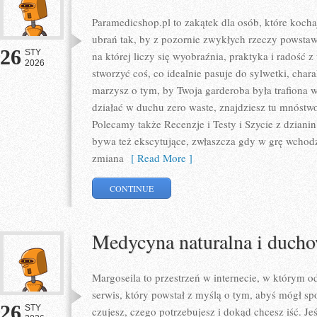
Paramedicshop.pl to zakątek dla osób, które kocha
ubrań tak, by z pozornie zwykłych rzeczy powstawa
26
STY
na której liczy się wyobraźnia, praktyka i radość
2026
stworzyć coś, co idealnie pasuje do sylwetki, chara
marzysz o tym, by Twoja garderoba była trafiona w
działać w duchu zero waste, znajdziesz tu mnóstwo
Polecamy także Recenzje i Testy i Szycie z dzianin
bywa też ekscytujące, zwłaszcza gdy w grę wchodz
zmiana
[ Read More ]
CONTINUE
Medycyna naturalna i ducho
Margoseila to przestrzeń w internecie, w którym 
serwis, który powstał z myślą o tym, abyś mógł spo
26
STY
czujesz, czego potrzebujesz i dokąd chcesz iść. Je