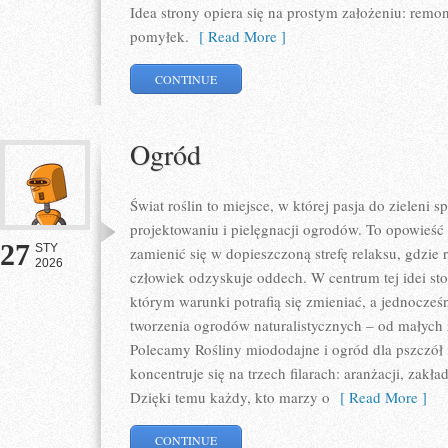
Idea strony opiera się na prostym założeniu: rem
pomyłek.
[ Read More ]
CONTINUE
Ogród
Świat roślin to miejsce, w której pasja do zieleni 
projektowaniu i pielęgnacji ogrodów. To opowieść
27
STY
zamienić się w dopieszczoną strefę relaksu, gdzie ro
2026
człowiek odzyskuje oddech. W centrum tej idei sto
którym warunki potrafią się zmieniać, a jednocze
tworzenia ogrodów naturalistycznych – od małych
Polecamy Rośliny miododajne i ogród dla pszczół 
koncentruje się na trzech filarach: aranżacji, zakł
Dzięki temu każdy, kto marzy o
[ Read More ]
CONTINUE