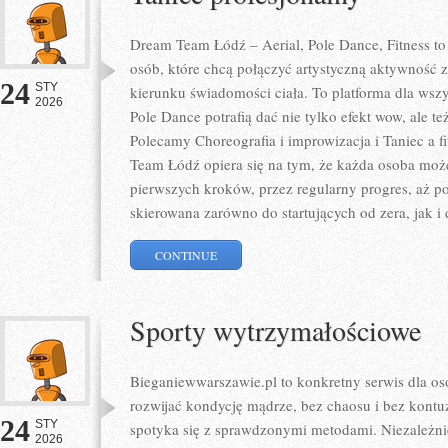
Dream Team Łódź – Aerial, Pole Dance, Fitness to 
osób, które chcą połączyć artystyczną aktywność z
24
STY
kierunku świadomości ciała. To platforma dla wszys
2026
Pole Dance potrafią dać nie tylko efekt wow, ale te
Polecamy Choreografia i improwizacja i Taniec a f
Team Łódź opiera się na tym, że każda osoba moż
pierwszych kroków, przez regularny progres, aż po 
skierowana zarówno do startujących od zera, jak 
CONTINUE
Sporty wytrzymałościowe
Bieganiewwarszawie.pl to konkretny serwis dla osó
rozwijać kondycję mądrze, bez chaosu i bez kontuz
24
STY
spotyka się z sprawdzonymi metodami. Niezależni
2026