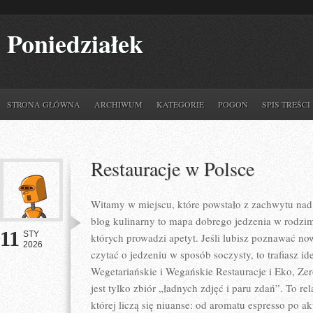
Poniedziałek
STRONA GŁÓWNA
ARCHIWUM
KATEGORIE
POGOŃ
SPIS TREŚCI
Restauracje w Polsce
Witamy w miejscu, które powstało z zachwytu nad
blog kulinarny to mapa dobrego jedzenia w rodzi
11
STY
których prowadzi apetyt. Jeśli lubisz poznawać no
2026
czytać o jedzeniu w sposób soczysty, to trafiasz id
Wegetariańskie i Wegańskie Restauracje i Eko, Zer
jest tylko zbiór „ładnych zdjęć i paru zdań”. To re
której liczą się niuanse: od aromatu espresso po ak