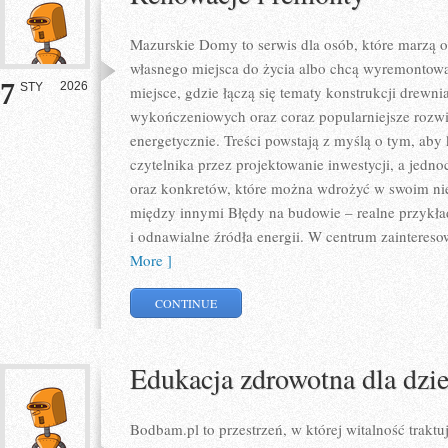
Mazurskie Domy to serwis dla osób, które marzą
własnego miejsca do życia albo chcą wyremontowa
7
2026
STY
miejsce, gdzie łączą się tematy konstrukcji drewni
wykończeniowych oraz coraz popularniejsze rozw
energetycznie. Treści powstają z myślą o tym, ab
czytelnika przez projektowanie inwestycji, a jedno
oraz konkretów, które można wdrożyć w swoim nie
między innymi Błędy na budowie – realne przykład
i odnawialne źródła energii. W centrum zainteresow
More ]
CONTINUE
Edukacja zdrowotna dla dzie
Bodbam.pl to przestrzeń, w której witalność traktuj