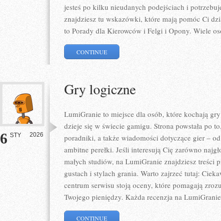
jesteś po kilku nieudanych podejściach i potrzebu
znajdziesz tu wskazówki, które mają pomóc Ci dzi
to Porady dla Kierowców i Felgi i Opony. Wiele o
CONTINUE
Gry logiczne
LumiGranie to miejsce dla osób, które kochają gry
dzieje się w świecie gamigu. Strona powstała po t
6
2026
STY
poradniki, a także wiadomości dotyczące gier – od
ambitne perełki. Jeśli interesują Cię zarówno najgł
małych studiów, na LumiGranie znajdziesz treści 
gustach i stylach grania. Warto zajrzeć tutaj: Cie
centrum serwisu stoją oceny, które pomagają zrozu
Twojego pieniędzy. Każda recenzja na LumiGranie 
CONTINUE