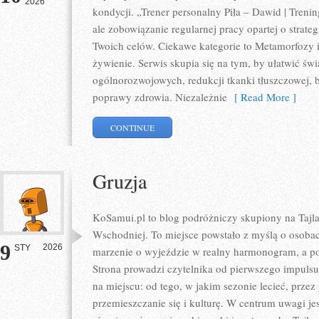
2026
kondycji. „Trener personalny Piła – Dawid | Treningi
ale zobowiązanie regularnej pracy opartej o strate
Twoich celów. Ciekawe kategorie to Metamorfozy i 
żywienie. Serwis skupia się na tym, by ułatwić świ
ogólnorozwojowych, redukcji tkanki tłuszczowej,
poprawy zdrowia. Niezależnie
[ Read More ]
CONTINUE
Gruzja
KoSamui.pl to blog podróżniczy skupiony na Tajlan
Wschodniej. To miejsce powstało z myślą o osobac
9
2026
STY
marzenie o wyjeździe w realny harmonogram, a p
Strona prowadzi czytelnika od pierwszego impulsu
na miejscu: od tego, w jakim sezonie lecieć, prze
przemieszczanie się i kulturę. W centrum uwagi je