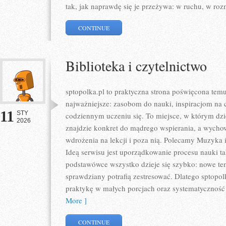
tak, jak naprawdę się je przeżywa: w ruchu, w ro
CONTINUE
Biblioteka i czytelnictwo
sptopolka.pl to praktyczna strona poświęcona tem
najważniejsze: zasobom do nauki, inspiracjom na 
11
STY
codziennym uczeniu się. To miejsce, w którym dzi
2026
znajdzie konkret do mądrego wspierania, a wycho
wdrożenia na lekcji i poza nią. Polecamy Muzyka 
Ideą serwisu jest uporządkowanie procesu nauki ta
podstawówce wszystko dzieje się szybko: nowe tem
sprawdziany potrafią zestresować. Dlatego sptopolk
praktykę w małych porcjach oraz systematyczność
More ]
CONTINUE