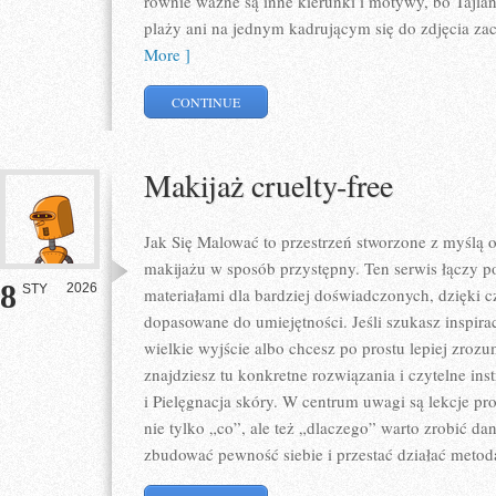
równie ważne są inne kierunki i motywy, bo Tajland
plaży ani na jednym kadrującym się do zdjęcia za
More ]
CONTINUE
Makijaż cruelty-free
Jak Się Malować to przestrzeń stworzone z myślą 
makijażu w sposób przystępny. Ten serwis łączy p
8
2026
STY
materiałami dla bardziej doświadczonych, dzięki c
dopasowane do umiejętności. Jeśli szukasz inspira
wielkie wyjście albo chcesz po prostu lepiej zrozu
znajdziesz tu konkretne rozwiązania i czytelne ins
i Pielęgnacja skóry. W centrum uwagi są lekcje p
nie tylko „co”, ale też „dlaczego” warto zrobić da
zbudować pewność siebie i przestać działać metod