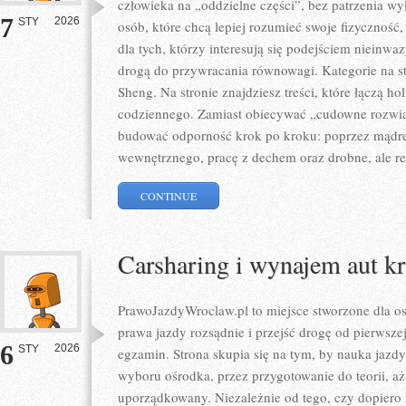
człowieka na „oddzielne części”, bez patrzenia wy
7
2026
STY
osób, które chcą lepiej rozumieć swoje fizyczność
dla tych, którzy interesują się podejściem niein
drogą do przywracania równowagi. Kategorie na st
Sheng. Na stronie znajdziesz treści, które łączą ho
codziennego. Zamiast obiecywać „cudowne rozwią
budować odporność krok po kroku: poprzez mądre 
wewnętrznego, pracę z dechem oraz drobne, ale reg
CONTINUE
Carsharing i wynajem aut k
PrawoJazdyWroclaw.pl to miejsce stworzone dla os
prawa jazdy rozsądnie i przejść drogę od pierwszej
6
2026
STY
egzamin. Strona skupia się na tym, by nauka jazdy
wyboru ośrodka, przez przygotowanie do teorii, aż
uporządkowany. Niezależnie od tego, czy dopiero 