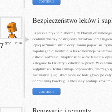
CONTINUE
Bezpieczeństwo leków i su
Express Optyk to platforma, w którym oftalmologia
centrum wiedzy poświęcony wzrokowi oraz higieni
7
2026
STY
lepiej rozumieć swoje oczy, zanim pojawi się dyskom
zapobieganie, kontrole, a także korekcja okularow
ostrość widzenia, znajdziesz tu wiele tematów opi
kategorie to Okulary i Zdrowie w pracy. W centrum 
wątpliwości. Jedni szukają odpowiedzi, dlaczego s
zastanawiają się, skąd biorą się bóle głowy po ca
dobrać inną korekcję, a ktoś inny próbuje zrozumi
CONTINUE
Renowacje i remonty