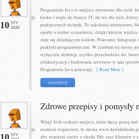
Programista Java to miejsce stworzone dla osób, 
kroku i wejść do branży IT, ale też dla tych, którzy
10
STY
praktycznych technik. To szkolenia internetowe, b
2026
oparte o realne scenariusze, dzięki którym wiedza n
staje się działającym kodem. Polecamy Integracje 
praktyki programistyczne. W centrum tej strony je
wyłącznie definicji, szybko przechodzisz do: two
refaktoryzacji i budowania serwisów w taki sposó
Programista Java pokazuje,
[ Read More ]
CONTINUE
Zdrowe przepisy i pomysły n
Witaj! Jeśli szukasz miejsca, które łączy pracę nad
realnym wsparciem, to strona www.dawidulinski.pl 
10
STY
aby wspierać osoby z okolic Piły oraz klientów z c