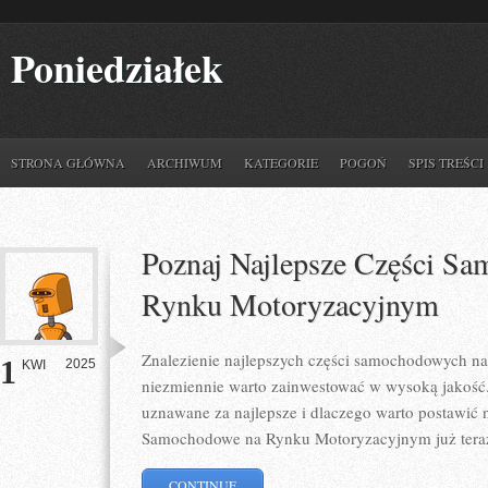
Poniedziałek
STRONA GŁÓWNA
ARCHIWUM
KATEGORIE
POGOŃ
SPIS TREŚCI
Poznaj Najlepsze Części S
Rynku Motoryzacyjnym
Znalezienie najlepszych części samochodowych na
1
2025
KWI
niezmiennie warto zainwestować w wysoką jakość. 
uznawane za najlepsze i dlaczego warto postawić n
Samochodowe na Rynku Motoryzacyjnym już tera
CONTINUE