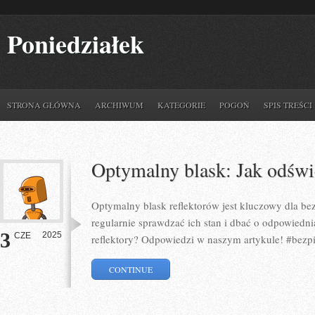
Poniedziałek
STRONA GŁÓWNA
ARCHIWUM
KATEGORIE
POGOŃ
SPIS TREŚCI
Optymalny blask: Jak odświe
Optymalny blask reflektorów jest kluczowy dla be
regularnie sprawdzać ich stan i dbać o odpowiedni
3
2025
CZE
reflektory? Odpowiedzi w naszym artykule! #bezp
CONTINUE