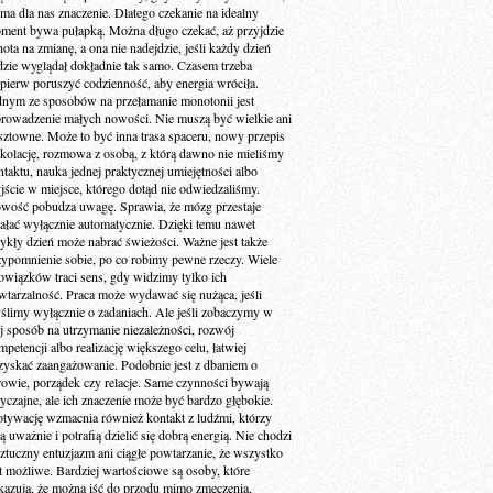
 ma dla nas znaczenie. Dlatego czekanie na idealny
ment bywa pułapką. Można długo czekać, aż przyjdzie
ota na zmianę, a ona nie nadejdzie, jeśli każdy dzień
dzie wyglądał dokładnie tak samo. Czasem trzeba
jpierw poruszyć codzienność, aby energia wróciła.
dnym ze sposobów na przełamanie monotonii jest
rowadzenie małych nowości. Nie muszą być wielkie ani
sztowne. Może to być inna trasa spaceru, nowy przepis
 kolację, rozmowa z osobą, z którą dawno nie mieliśmy
ntaktu, nauka jednej praktycznej umiejętności albo
jście w miejsce, którego dotąd nie odwiedzaliśmy.
wość pobudza uwagę. Sprawia, że mózg przestaje
iałać wyłącznie automatycznie. Dzięki temu nawet
ykły dzień może nabrać świeżości. Ważne jest także
zypomnienie sobie, po co robimy pewne rzeczy. Wiele
owiązków traci sens, gdy widzimy tylko ich
wtarzalność. Praca może wydawać się nużąca, jeśli
ślimy wyłącznie o zadaniach. Ale jeśli zobaczymy w
ej sposób na utrzymanie niezależności, rozwój
petencji albo realizację większego celu, łatwiej
zyskać zaangażowanie. Podobnie jest z dbaniem o
rowie, porządek czy relacje. Same czynności bywają
yczajne, ale ich znaczenie może być bardzo głębokie.
tywację wzmacnia również kontakt z ludźmi, którzy
ą uważnie i potrafią dzielić się dobrą energią. Nie chodzi
sztuczny entuzjazm ani ciągłe powtarzanie, że wszystko
st możliwe. Bardziej wartościowe są osoby, które
kazują, że można iść do przodu mimo zmęczenia,