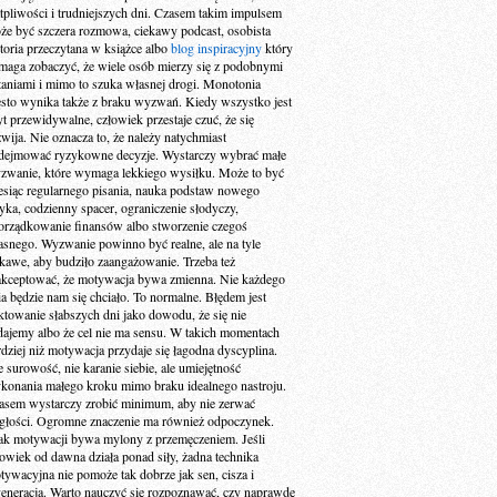
tpliwości i trudniejszych dni. Czasem takim impulsem
że być szczera rozmowa, ciekawy podcast, osobista
storia przeczytana w książce albo
blog inspiracyjny
który
maga zobaczyć, że wiele osób mierzy się z podobnymi
taniami i mimo to szuka własnej drogi. Monotonia
ęsto wynika także z braku wyzwań. Kiedy wszystko jest
yt przewidywalne, człowiek przestaje czuć, że się
zwija. Nie oznacza to, że należy natychmiast
dejmować ryzykowne decyzje. Wystarczy wybrać małe
zwanie, które wymaga lekkiego wysiłku. Może to być
esiąc regularnego pisania, nauka podstaw nowego
zyka, codzienny spacer, ograniczenie słodyczy,
orządkowanie finansów albo stworzenie czegoś
asnego. Wyzwanie powinno być realne, ale na tyle
ekawe, aby budziło zaangażowanie. Trzeba też
akceptować, że motywacja bywa zmienna. Nie każdego
ia będzie nam się chciało. To normalne. Błędem jest
aktowanie słabszych dni jako dowodu, że się nie
dajemy albo że cel nie ma sensu. W takich momentach
rdziej niż motywacja przydaje się łagodna dyscyplina.
e surowość, nie karanie siebie, ale umiejętność
konania małego kroku mimo braku idealnego nastroju.
asem wystarczy zrobić minimum, aby nie zerwać
ągłości. Ogromne znaczenie ma również odpoczynek.
ak motywacji bywa mylony z przemęczeniem. Jeśli
łowiek od dawna działa ponad siły, żadna technika
tywacyjna nie pomoże tak dobrze jak sen, cisza i
generacja. Warto nauczyć się rozpoznawać, czy naprawdę