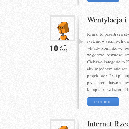
Wentylacja i
Rymar to przestrzeń st
systemów cieplnych ora
10
STY
wkłady kominkowe, pomp
2026
wygodzie, pewności uży
Ciekawe kategorie to Ko
aby w jednym miejscu z
projektowe. Jeśli planu
przestrzeni, łatwo zauwa
komplet rozwiązań. Dl
CONTINUE
Internet Rze