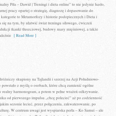
nalny Piła – Dawid | Treningi i dieta online” to nie jedynie hasło,
rnej pracy opartej o strategię, diagnozę i dopasowanie do
kategorie to Metamorfozy i historie podopiecznych i Dieta i
 się na tym, by ułatwić świat treningu siłowego, ćwiczeń
dukcji tkanki tłuszczowej, budowy masy mięśniowej, a także
ależnie
[ Read More ]
różniczy skupiony na Tajlandii i szerzej na Azji Południowo-
 powstało z myślą o osobach, które chcą zamienić ogólne
w realny harmonogram, a potem w pełne wrażeń odkrywanie.
nika od pierwszego impulsu „chcę polecieć” aż po codzienność
 jakim sezonie lecieć, przez połączenia, zakwaterowanie, po
kulturę. W centrum uwagi jest wyspiarska perła – Ko Samui – ale