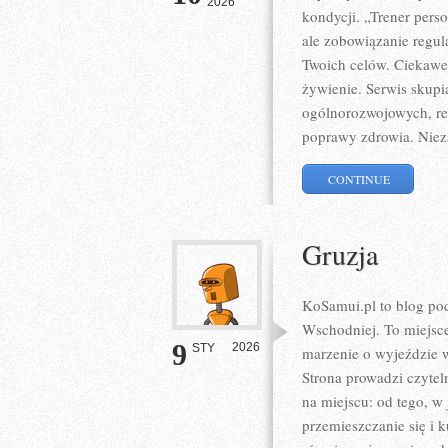
2026
kondycji. „Trener perso
ale zobowiązanie regula
Twoich celów. Ciekawe 
żywienie. Serwis skupia
ogólnorozwojowych, re
poprawy zdrowia. Niez
CONTINUE
Gruzja
KoSamui.pl to blog pod
Wschodniej. To miejsce
9
2026
STY
marzenie o wyjeździe 
Strona prowadzi czytel
na miejscu: od tego, w
przemieszczanie się i 