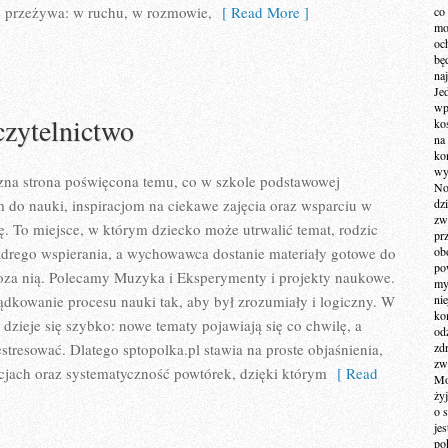
je przeżywa: w ruchu, w rozmowie,
[ Read More ]
co
mo
och
bę
na
Je
wp
czytelnictwo
ko
na
ko
wy
czna strona poświęcona temu, co w szkole podstawowej
No
 do nauki, inspiracjom na ciekawe zajęcia oraz wsparciu w
dz
zw
. To miejsce, w którym dziecko może utrwalić temat, rodzic
pr
ądrego wspierania, a wychowawca dostanie materiały gotowe do
ob
po
poza nią. Polecamy Muzyka i Eksperymenty i projekty naukowe.
my
ządkowanie procesu nauki tak, aby był zrozumiały i logiczny. W
ni
kom
zieje się szybko: nowe tematy pojawiają się co chwilę, a
od
stresować. Dlatego sptopolka.pl stawia na proste objaśnienia,
zd
zw
cjach oraz systematyczność powtórek, dzięki którym
[ Read
Mo
żyj
o 
je
po