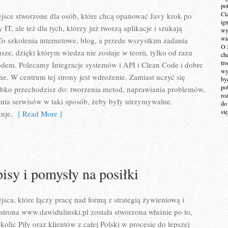
po
Ci
ejsce stworzone dla osób, które chcą opanować Javy krok po
ig
IT, ale też dla tych, którzy już tworzą aplikacje i szukają
wy
wi
To szkolenia internetowe, blog, a przede wszystkim zadania
O 
usze, dzięki którym wiedza nie zostaje w teorii, tylko od razu
ch
tr
kodem. Polecamy Integracje systemów i API i Clean Code i dobre
wy
ne. W centrum tej strony jest wdrożenie. Zamiast uczyć się
by
po
zybko przechodzisz do: tworzenia metod, naprawiania problemów,
ro
ania serwisów w taki sposób, żeby były utrzymywalne.
do
si
uje,
[ Read More ]
isy i pomysły na posiłki
ejsca, które łączy pracę nad formą z strategią żywieniową i
strona www.dawidulinski.pl została stworzona właśnie po to,
olic Piły oraz klientów z całej Polski w procesie do lepszej