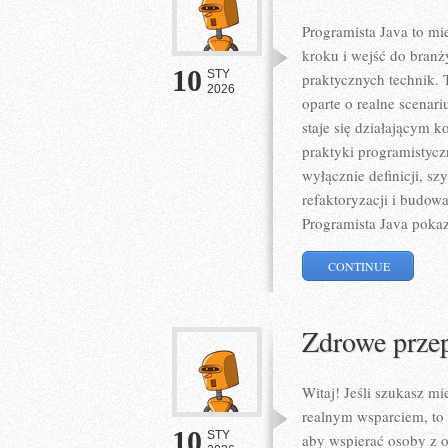
Programista Java to mi
kroku i wejść do branży 
10
STY
praktycznych technik. 
2026
oparte o realne scenari
staje się działającym 
praktyki programistycz
wyłącznie definicji, s
refaktoryzacji i budow
Programista Java pokaz
CONTINUE
Zdrowe przep
Witaj! Jeśli szukasz mi
realnym wsparciem, to 
10
STY
aby wspierać osoby z ok