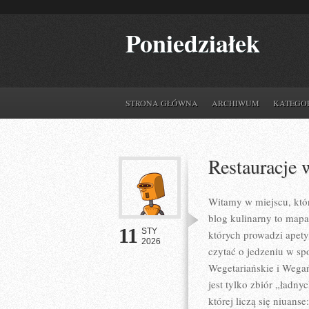
Poniedziałek
STRONA GŁÓWNA
ARCHIWUM
KATEGO
Restauracje 
Witamy w miejscu, któ
blog kulinarny to map
11
STY
których prowadzi apety
2026
czytać o jedzeniu w spo
Wegetariańskie i Wegań
jest tylko zbiór „ładny
której liczą się niuans