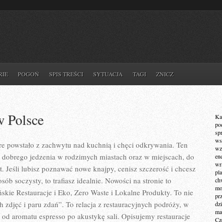
RIE
POGOŃ
SPIS TREŚCI
SYTUACJA
TAGI
ZNICZ
w Polsce
Ka
po
sp
ws
re powstało z zachwytu nad kuchnią i chęci odkrywania. Ten
wz
a dobrego jedzenia w rodzimych miastach oraz w miejscach, do
en
wr
t. Jeśli lubisz poznawać nowe knajpy, cenisz szczerość i chcesz
pla
sób soczysty, to trafiasz idealnie. Nowości na stronie to
ch
mot
skie Restauracje i Eko, Zero Waste i Lokalne Produkty. To nie
pr
ch zdjęć i paru zdań”. To relacja z restauracyjnych podróży, w
dz
ma
e: od aromatu espresso po akustykę sali. Opisujemy restauracje
Cz