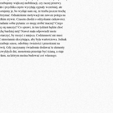
trzebujemy większej mobilizacji, czy raczej przerwy.
ało i psychika często wysyłają sygnały wcześniej, ale
norujemy je, bo wydaje nam się, że trzeba jeszcze trochę
trzymać. Odnalezienie motywacji nie zawsze polega na
elkim zrywie. Czasem chodzi o odzyskanie ciekawości.
zadanie sobie pytania: co mogę zrobić inaczej? Czego
cę się nauczyć? Co sprawi, że ten tydzień będzie choć
ochę bardziej mój? Nawet mała odpowiedź może
starczyć, by ruszyć z miejsca. Codzienność nie musi
ć nieustannie ekscytująca, aby była wartościowa. Jednak
trzebuje sensu, odrobiny świeżości i przestrzeni na
zwój. Gdy zaczynamy świadomie dodawać te elementy
 zwykłych dni, monotonia przestaje być ścianą, a staje
ę tłem, na którym można budować coś własnego.