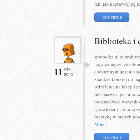
tak, jak naprawdę się 
CONTINUE
Biblioteka i 
sptopolka.pl to prakty
najważniejsze: zasobom
11
STY
codziennym uczeniu się
2026
znajdzie konkret do m
wdrożenia na lekcji i 
Ideą serwisu jest upor
podstawówce wszystko d
sprawdziany potrafią ze
praktykę w małych por
More ]
CONTINUE