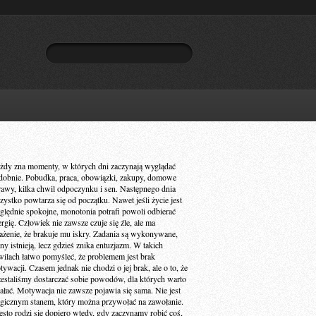
żdy zna momenty, w których dni zaczynają wyglądać
dobnie. Pobudka, praca, obowiązki, zakupy, domowe
rawy, kilka chwil odpoczynku i sen. Następnego dnia
zystko powtarza się od początku. Nawet jeśli życie jest
ględnie spokojne, monotonia potrafi powoli odbierać
ergię. Człowiek nie zawsze czuje się źle, ale ma
ażenie, że brakuje mu iskry. Zadania są wykonywane,
ny istnieją, lecz gdzieś znika entuzjazm. W takich
wilach łatwo pomyśleć, że problemem jest brak
ywacji. Czasem jednak nie chodzi o jej brak, ale o to, że
zestaliśmy dostarczać sobie powodów, dla których warto
iałać. Motywacja nie zawsze pojawia się sama. Nie jest
gicznym stanem, który można przywołać na zawołanie.
ęsto rodzi się dopiero wtedy, gdy zaczynamy robić coś,