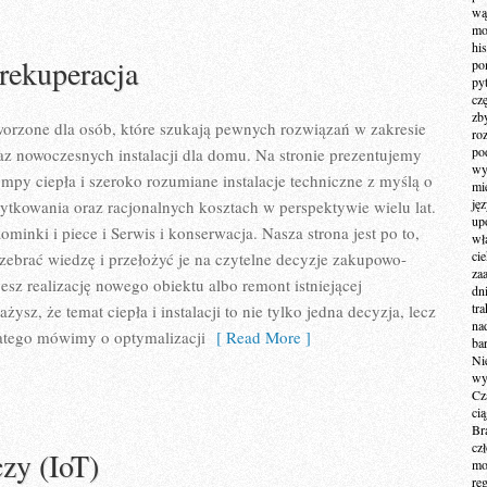
wą
mo
hi
 rekuperacja
po
py
cz
zb
worzone dla osób, które szukają pewnych rozwiązań w zakresie
ro
po
z nowoczesnych instalacji dla domu. Na stronie prezentujemy
wy
y ciepła i szeroko rozumiane instalacje techniczne z myślą o
mi
ję
tkowania oraz racjonalnych kosztach w perspektywie wielu lat.
up
minki i piece i Serwis i konserwacja. Nasza strona jest po to,
wł
ci
ebrać wiedzę i przełożyć je na czytelne decyzje zakupowo-
za
jesz realizację nowego obiektu albo remont istniejącej
dn
tr
żysz, że temat ciepła i instalacji to nie tylko jedna decyzja, lecz
na
atego mówimy o optymalizacji
[ Read More ]
ba
Ni
wy
Cz
ci
Br
cz
czy (IoT)
mo
re