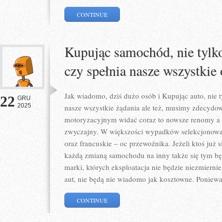
CONTINUE
Kupując samochód, nie tylk
czy spełnia nasze wszystkie
Jak wiadomo, dziś dużo osób i Kupując auto, nie t
22
GRU
2025
nasze wszystkie żądania ale też, musimy zdecydo
motoryzacyjnym widać coraz to nowsze renomy a ic
zwyczajny. W większości wypadków selekcjonowan
oraz francuskie – oc przewoźnika. Jeżeli ktoś już 
każdą zmianą samochodu na inny także się tym bę
marki, których eksploatacja nie będzie niezmiernie
aut, nie będą nie wiadomo jak kosztowne. Poniewa
CONTINUE