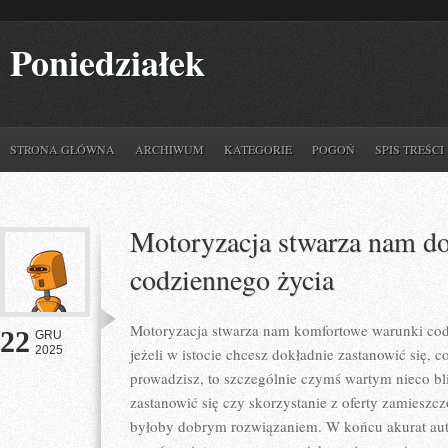
Poniedziałek
STRONA GŁÓWNA
ARCHIWUM
KATEGORIE
POGOŃ
SPIS TREŚCI
Motoryzacja stwarza nam d
codziennego życia
Motoryzacja stwarza nam komfortowe warunki codz
22
GRU
2025
jeżeli w istocie chcesz dokładnie zastanowić się, 
prowadzisz, to szczególnie czymś wartym nieco bli
zastanowić się czy skorzystanie z oferty zamieszc
byłoby dobrym rozwiązaniem. W końcu akurat auto