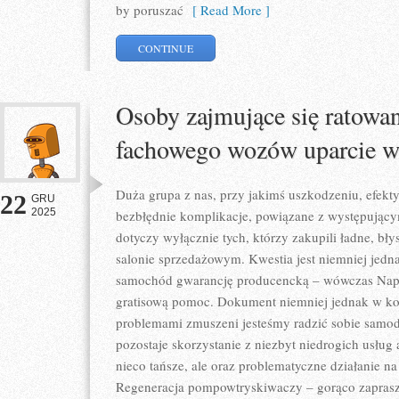
by poruszać
[ Read More ]
CONTINUE
Osoby zajmujące się ratowa
fachowego wozów uparcie w
Duża grupa z nas, przy jakimś uszkodzeniu, efekt
22
GRU
2025
bezbłędnie komplikacje, powiązane z występujący
dotyczy wyłącznie tych, którzy zakupili ładne, bł
salonie sprzedażowym. Kwestia jest niemniej jedn
samochód gwarancję producencką – wówczas Nap
gratisową pomoc. Dokument niemniej jednak w koń
problemami zmuszeni jesteśmy radzić sobie samod
pozostaje skorzystanie z niezbyt niedrogich usłu
nieco tańsze, ale oraz problematyczne działanie n
Regeneracja pompowtryskiwaczy – gorąco zapras