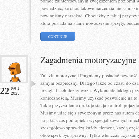
pomóc zainteresowanym zwiększeniem poziomu we
powiedzieć, że choć takowe narzędzia nie są niski
powinniśmy narzekać. Chociażby z takiej przyczyn
która posiada na stanie nowoczesne sprzęty, będzi
CONTINUE
Zagadnienia motoryzacyjne 
Zalążki motoryzacji Pragniemy posiadać pewność, 
samym bezpieczny. Dlatego także od czasu do cz
22
GRU
przegląd techniczny wozu. Wykonanie takiego przeg
2025
koniecznością. Musimy uzyskać pozwolenie na to,
Takie przyzwolenie drukuje stacja kontroli pojazd
Musimy udać się z stworzonym przez nas autem d
na jakiś czas pod opieką wyspecjalizowanych mec
szczegółowo sprawdzą każdy element, każdą czę
obowiązek być sprawny. Tylko wtenczas uzyskamy 